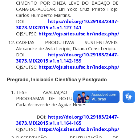
CIMENTO POR CINZA LEVE DO BAGAÇO DE
CANA-DE-ACÚCAR. Liri Yoko Cruz Prieto Hojo;
Carlos Humberto Martins.
DOI:
https://doi.org/10.29183/2447-
3073.MIX2015.v1.n1.127-141
OJS/UFSC:
https://ojs.sites.ufsc.br/index.php/mixsus
CADEIAS PRODUTIVAS SUSTENTÁVEIS.
Alexandre de Avila Leripio; Daiana Censi Leripio.
DOI:
https://doi.org/10.29183/2447-
3073.MIX2015.v1.n1.142-159
OJS/UFSC:
https://ojs.sites.ufsc.br/index.php/mixsus
Pregrado, Iniciación Científica y Postgrado
TESE – AVALIAÇÃO DA EFICÁCIA DE
PROGRAMAS DE ROTULAGEM AMBIENTAL.
Carla Arcoverde de Aguiar Neves.
DOI:
https://doi.org/10.29183/2447-
3073.MIX2015.v1.n1.164-165
OJS/UFSC:
https://ojs.sites.ufsc.br/index.php/mixsus
DISSERTAÇÃO – REUTILIZAÇÃO DE