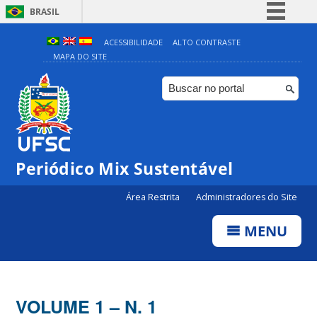
BRASIL
Simplifique!
ACESSIBILIDADE
ALTO CONTRASTE
MAPA DO SITE
Comunica BR
Participe
Acesso à informação
Legislação
Canais
Periódico Mix Sustentável
Área Restrita
Administradores do Site
MENU
VOLUME 1 – N. 1