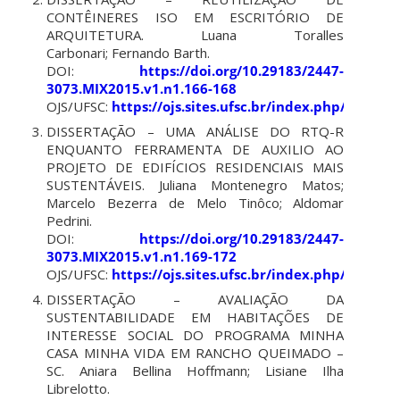
CONTÊINERES ISO EM ESCRITÓRIO DE
ARQUITETURA. Luana Toralles
Carbonari; Fernando Barth.
DOI:
https://doi.org/10.29183/2447-
3073.MIX2015.v1.n1.166-168
OJS/UFSC:
https://ojs.sites.ufsc.br/index.php/mixsus
DISSERTAÇÃO – UMA ANÁLISE DO RTQ-R
ENQUANTO FERRAMENTA DE AUXILIO AO
PROJETO DE EDIFÍCIOS RESIDENCIAIS MAIS
SUSTENTÁVEIS. Juliana Montenegro Matos;
Marcelo Bezerra de Melo Tinôco; Aldomar
Pedrini.
DOI:
https://doi.org/10.29183/2447-
3073.MIX2015.v1.n1.169-172
OJS/UFSC:
https://ojs.sites.ufsc.br/index.php/mixsus
DISSERTAÇÃO – AVALIAÇÃO DA
SUSTENTABILIDADE EM HABITAÇÕES DE
INTERESSE SOCIAL DO PROGRAMA MINHA
CASA MINHA VIDA EM RANCHO QUEIMADO –
SC. Aniara Bellina Hoffmann; Lisiane Ilha
Librelotto.