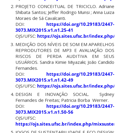
PROJETO CONCEITUAL DE TRICICLO. Adriane
Shibata Santos; Jeffer Rodrigo Munsi ; Anna Luiza
Moraes de Sá Cavalcanti.
DOI:
https://doi.org/10.29183/2447-
3073.MIX2015.v1.n1.25-41
OJS/UFSC:
https://ojs.sites.ufsc.br/index.php/mixsus
MEDIÇÃO DOS NÍVEIS DE SOM EM APARELHOS
REPRODUTORES DE MP3 E AVALIAÇÃO DOS
RISCOS DE PERDA AUDITIVA EM SEUS
USUÁRIOS. Sandra Kimie Miyazaki; João Candido
Fernandes.
DOI:
https://doi.org/10.29183/2447-
3073.MIX2015.v1.n1.42-49
OJS/UFSC:
https://ojs.sites.ufsc.br/index.php/mixsus
DESIGN E INOVAÇÃO SOCIAL. Sydney
Fernandes de Freitas; Patricia Borba Werner.
DOI:
https://doi.org/10.29183/2447-
3073.MIX2015.v1.n1.50-56
OJS/UFSC:
https://ojs.sites.ufsc.br/index.php/mixsustentavel/
JOGOS DE SUSTENTABILIDADE E ECO DESIGN: