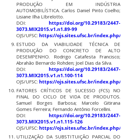
PRODUÇÃO EM INDÚSTRIA
AUTOMOBILÍSTICA. Carlos Daniel Pinto Coelho;
Lisiane Ilha LIbrelotto.
DOI:
https://doi.org/10.29183/2447-
3073.MIX2015.v1.n1.89-99
OJS/UFSC:
https://ojs.sites.ufsc.br/index.php/mixsus
ESTUDO DA VIABILIDADE TÉCNICA DE
PRODUÇÃO DO CONCRETO DE ALTO
DESEMPENHO. Rodrigo Catafesta Francisco;
Abrahão Bernardo Rohden; Joel Dias da Silva.
DOI:
https://doi.org/10.29183/2447-
3073.MIX2015.v1.n1.100-114
OJS/UFSC:
https://ojs.sites.ufsc.br/index.php/mixsus
FATORES CRÍTICOS DE SUCESSO (FCS) NO
FINAL DO CICLO DE VIDA DE PRODUTOS.
Samuel Borges Barbosa; Marcelo Gitirana
Gomes Ferreira; Fernando Antônio Forcellini.
DOI:
https://doi.org/10.29183/2447-
3073.MIX2015.v1.n1.115-126
OJS/UFSC:
https://ojs.sites.ufsc.br/index.php/mixsus
UTILIZAÇÃO DA SUBSTITUIÇÃO PARCIAL DO