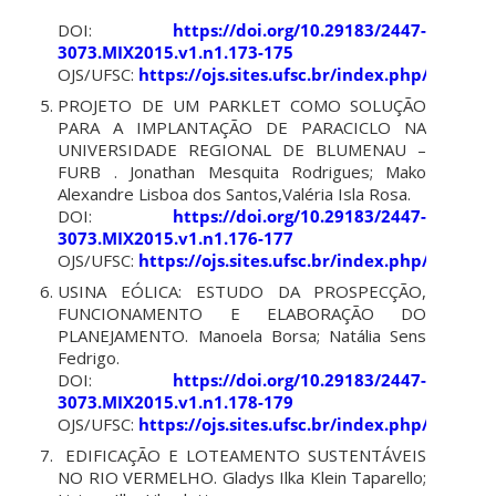
DOI:
https://doi.org/10.29183/2447-
3073.MIX2015.v1.n1.173-175
OJS/UFSC:
https://ojs.sites.ufsc.br/index.php/mixsus
PROJETO DE UM PARKLET COMO SOLUÇÃO
PARA A IMPLANTAÇÃO DE PARACICLO NA
UNIVERSIDADE REGIONAL DE BLUMENAU –
FURB . Jonathan Mesquita Rodrigues; Mako
Alexandre Lisboa dos Santos,Valéria Isla Rosa.
DOI:
https://doi.org/10.29183/2447-
3073.MIX2015.v1.n1.176-177
OJS/UFSC:
https://ojs.sites.ufsc.br/index.php/mixsus
USINA EÓLICA: ESTUDO DA PROSPECÇÃO,
FUNCIONAMENTO E ELABORAÇÃO DO
PLANEJAMENTO. Manoela Borsa; Natália Sens
Fedrigo.
DOI:
https://doi.org/10.29183/2447-
3073.MIX2015.v1.n1.178-179
OJS/UFSC:
https://ojs.sites.ufsc.br/index.php/mixsus
EDIFICAÇÃO E LOTEAMENTO SUSTENTÁVEIS
NO RIO VERMELHO. Gladys Ilka Klein Taparello;