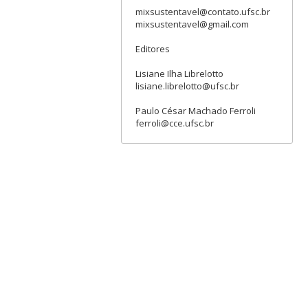
mixsustentavel@contato.ufsc.br
mixsustentavel@gmail.com
Editores
Lisiane Ilha Librelotto
lisiane.librelotto@ufsc.br
Paulo César Machado Ferroli
ferroli@cce.ufsc.br