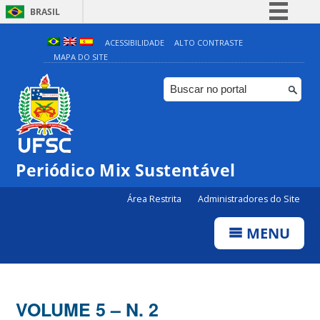
BRASIL
Simplifique!
ACESSIBILIDADE
ALTO CONTRASTE
MAPA DO SITE
Comunica BR
Participe
Acesso à informação
Legislação
Canais
Periódico Mix Sustentável
Área Restrita
Administradores do Site
MENU
VOLUME 5 – N. 2