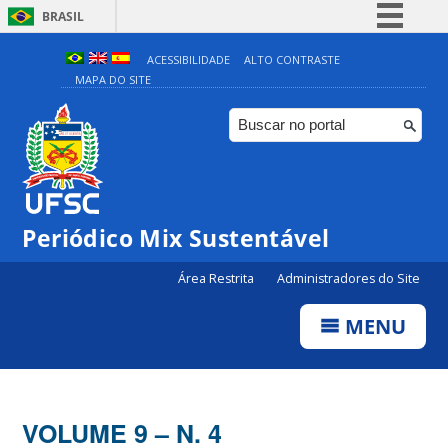
BRASIL
Simplifique!
ACESSIBILIDADE
ALTO CONTRASTE
MAPA DO SITE
Comunica BR
Participe
Acesso à informação
Legislação
Canais
Periódico Mix Sustentável
Área Restrita
Administradores do Site
MENU
VOLUME 9 – N. 4