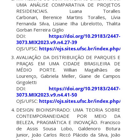
UMA ANÁLISE COMPARATIVA DE PROJETOS
RESIDENCIAIS. Luana Toralles
Carbonari,
Berenice Martins Toralles, Lívia
Fernanda Silva, Lisiane Ilha Librelotto, Thalita
Gorban Ferreira Giglio
DOI:
https://doi.org/10.29183/2447-
3073.MIX2023.v9.n4.27-39
OJS/UFSC:
https://ojs.sites.ufsc.br/index.php/mixsu
AVALIAÇÃO DA DISTRIBUIÇÃO DE PARQUES E
PRAÇAS EM UMA CIDADE BRASILEIRA DE
MÉDIO PORTE.
Willian Magalhães de
Lourenço, Gabriela Meller, Giane de Campos
Grigoletti
DOI:
https://doi.org/10.29183/2447-
3073.MIX2023.v9.n4.41-50
OJS/UFSC:
https://ojs.sites.ufsc.br/index.php/mixsu
DESIGN BIOINSPIRADO: UMA TEORIA SOBRE
CONTEMPORANEIDADE POR MEIO DA
BELEZA, PRAGMÁTICA E INOVAÇÃO.
Francisco
de Assis Sousa Lobo, Galdenoro Botura
Junior, João Carlos Riccó Plácido da Silva, João