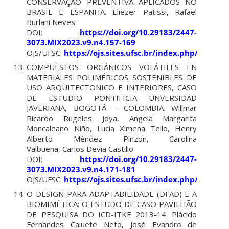
CONSERVAÇÃO PREVENTIVA APLICADOS NO
BRASIL E ESPANHA.
Eliezer Patissi, Rafael
Burlani Neves
DOI:
https://doi.org/10.29183/2447-
3073.MIX2023.v9.n4.157-169
OJS/UFSC:
https://ojs.sites.ufsc.br/index.php/mixsu
COMPUESTOS ORGÁNICOS VOLÁTILES EN
MATERIALES POLIMÉRICOS SOSTENIBLES DE
USO ARQUITECTONICO E INTERIORES, CASO
DE ESTUDIO PONTIFICIA UNVERSIDAD
JAVERIANA, BOGOTÁ – COLOMBIA.
Willmar
Ricardo Rugeles Joya, Angela Margarita
Moncaleano Niño, Lucia Ximena Tello, Henry
Alberto Méndez Pinzon, Carolina
Valbuena, Carlos Devia Castillo
DOI:
https://doi.org/10.29183/2447-
3073.MIX2023.v9.n4.171-181
OJS/UFSC:
https://ojs.sites.ufsc.br/index.php/mixsu
O DESIGN PARA ADAPTABILIDADE (DFAD) E A
BIOMIMÉTICA: O ESTUDO DE CASO PAVILHÃO
DE PESQUISA DO ICD-ITKE 2013-14.
Plácido
Fernandes Caluete Neto, José Evandro de