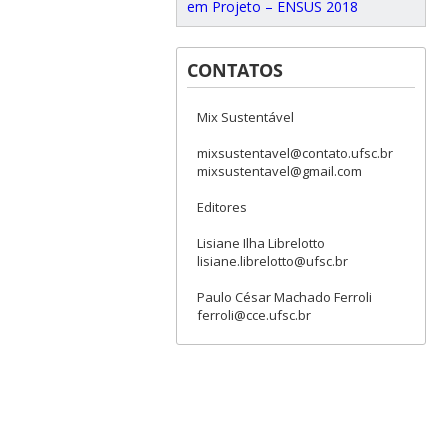
em Projeto – ENSUS 2018
CONTATOS
Mix Sustentável
mixsustentavel@contato.ufsc.br
mixsustentavel@gmail.com
Editores
Lisiane Ilha Librelotto
lisiane.librelotto@ufsc.br
Paulo César Machado Ferroli
ferroli@cce.ufsc.br