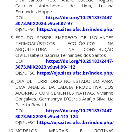
Cattelan Antocheves de Lima, Luciana
Fernandes Hoppe
DOI:
https://doi.org/10.29183/2447-
3073.MIX2023.v9.n4.87-97
OJS/UFSC:
https://ojs.sites.ufsc.br/index.php/mixsu
ESTUDO SOBRE EMPREGO DE ISOLANTES
TERMOACÚSTICOS ECOLÓGICOS NA
ARQUITETURA E NA CONSTRUÇÃO
CIVIL.
Isabella Sabrina Fernandes dos Santos
DOI:
https://doi.org/10.29183/2447-
3073.MIX2023.v9.n4.99-112
OJS/UFSC:
https://ojs.sites.ufsc.br/index.php/mixsu
JOIA DE TERRITÓRIO NO ESTADO DO PARÁ:
UMA ANÁLISE DA CADEIA PRODUTIVA DOS
ADORNOS COM SEMENTES NATIVAS.
Vivianne
Gonçalves, Germannya D´Garcia Araújo Silva, Lia
Paletta Benatti
DOI:
https://doi.org/10.29183/2447-
3073.MIX2023.v9.n4.113-124
OJS/UFSC:
https://ojs.sites.ufsc.br/index.php/mixsu
MODELOS MENTAIS E ROTINAS