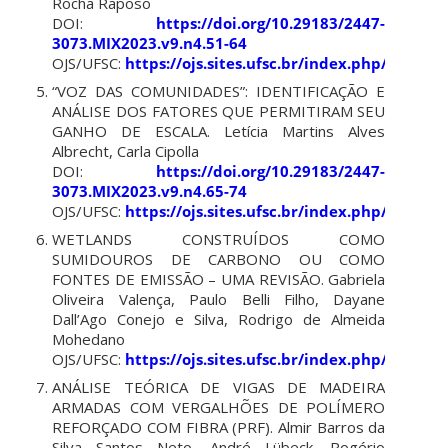
Rocha Raposo
DOI:
https://doi.org/10.29183/2447-
3073.MIX2023.v9.n4.51-64
OJS/UFSC:
https://ojs.sites.ufsc.br/index.php/mixsu
“VOZ DAS COMUNIDADES”: IDENTIFICAÇÃO E
ANÁLISE DOS FATORES QUE PERMITIRAM SEU
GANHO DE ESCALA.
Letícia Martins Alves
Albrecht, Carla Cipolla
DOI:
https://doi.org/10.29183/2447-
3073.MIX2023.v9.n4.65-74
OJS/UFSC:
https://ojs.sites.ufsc.br/index.php/mixsu
WETLANDS CONSTRUÍDOS COMO
SUMIDOUROS DE CARBONO OU COMO
FONTES DE EMISSÃO – UMA REVISÃO.
Gabriela
Oliveira Valença, Paulo Belli Filho, Dayane
Dall’Ago Conejo e Silva, Rodrigo de Almeida
Mohedano
OJS/UFSC:
https://ojs.sites.ufsc.br/index.php/mixsu
ANÁLISE TEÓRICA DE VIGAS DE MADEIRA
ARMADAS COM VERGALHÕES DE POLÍMERO
REFORÇADO COM FIBRA (PRF).
Almir Barros da
Silva Santos Neto, André Lübeck, Rogério