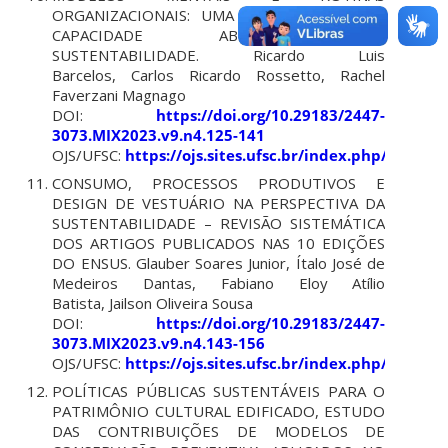
ORGANIZACIONAIS: UMA DISCUSSÃO SOBRE
CAPACIDADE ABSORTIVA E
SUSTENTABILIDADE.
Ricardo Luis
Barcelos, Carlos Ricardo Rossetto, Rachel
Faverzani Magnago
DOI:
https://doi.org/10.29183/2447-
3073.MIX2023.v9.n4.125-141
OJS/UFSC:
https://ojs.sites.ufsc.br/index.php/mixsu
CONSUMO, PROCESSOS PRODUTIVOS E
DESIGN DE VESTUÁRIO NA PERSPECTIVA DA
SUSTENTABILIDADE – REVISÃO SISTEMÁTICA
DOS ARTIGOS PUBLICADOS NAS 10 EDIÇÕES
DO ENSUS.
Glauber Soares Junior, Ítalo José de
Medeiros Dantas, Fabiano Eloy Atílio
Batista, Jailson Oliveira Sousa
DOI:
https://doi.org/10.29183/2447-
3073.MIX2023.v9.n4.143-156
OJS/UFSC:
https://ojs.sites.ufsc.br/index.php/mixsu
POLÍTICAS PÚBLICAS SUSTENTÁVEIS PARA O
PATRIMÔNIO CULTURAL EDIFICADO, ESTUDO
DAS CONTRIBUIÇÕES DE MODELOS DE