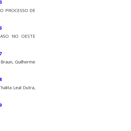
3
NO PROCESSO DE
6
CASO NO OESTE
7
raun, Guilherme
8
ita Leal Dutra,
9