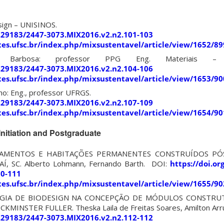
sign – UNISINOS.
0.29183/2447-3073.MIX2016.v2.n2.101-103
sites.ufsc.br/index.php/mixsustentavel/article/view/1652/89
zo Barbosa: professor PPG Eng. Materi
0.29183/2447-3073.MIX2016.v2.n2.104-106
sites.ufsc.br/index.php/mixsustentavel/article/view/1653/90
lho: Eng., professor UFRGS.
0.29183/2447-3073.MIX2016.v2.n2.107-109
sites.ufsc.br/index.php/mixsustentavel/article/view/1654/90
Initiation and Postgraduate
TAMENTOS E HABITAÇÕES PERMANENTES CONSTRUÍDOS PÓ
Í, SC. Alberto Lohmann, Fernando Barth. DOI:
https://doi.or
10-111
sites.ufsc.br/index.php/mixsustentavel/article/view/1655/90
ÉGIA DE BIODESIGN NA CONCEPÇÃO DE MÓDULOS CONSTRU
MINSTER FULLER. Theska Laila de Freitas Soares, Amilton Arr
0.29183/2447-3073.MIX2016.v2.n2.112-112