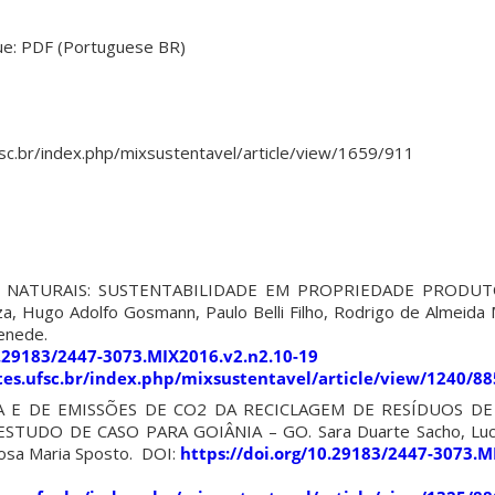
sue: PDF (Portuguese BR)
ufsc.br/index.php/mixsustentavel/article/view/1659/911
 NATURAIS: SUSTENTABILIDADE EM PROPRIEDADE PRODUT
za, Hugo Adolfo Gosmann, Paulo Belli Filho, Rodrigo de Almeid
Benede.
0.29183/2447-3073.MIX2016.v2.n2.10-19
sites.ufsc.br/index.php/mixsustentavel/article/view/1240/88
A E DE EMISSÕES DE CO2 DA RECICLAGEM DE RESÍDUOS D
STUDO DE CASO PARA GOIÂNIA – GO. Sara Duarte Sacho, Luc
Rosa Maria Sposto. DOI:
https://doi.org/10.29183/2447-3073.M