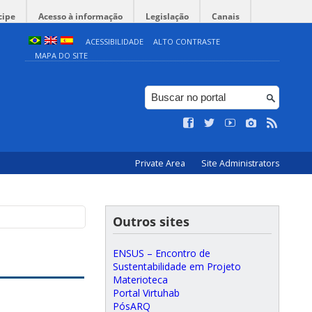
cipe
Acesso à informação
Legislação
Canais
ACESSIBILIDADE
ALTO CONTRASTE
MAPA DO SITE
Private Area
Site Administrators
Outros sites
ENSUS – Encontro de
Sustentabilidade em Projeto
Materioteca
Portal Virtuhab
PósARQ