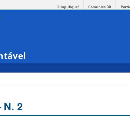
Simplifique!
Comunica BR
Parti
ntável
 N. 2