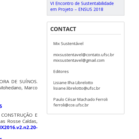
VI Encontro de Sustentabilidade
em Projeto – ENSUS 2018
CONTACT
Mix Sustentável
mixsustentavel@contato.ufsc.br
mixsustentavel@gmail.com
Editores
ORA DE SUÍNOS.
Lisiane Ilha Librelotto
a Mohedano, Marco
lisiane.librelotto@ufsc.br
Paulo César Machado Ferroli
ferroli@cce.ufsc.br
5
E CONSTRUÇÃO E
as Rosse Caldas,
IX2016.v2.n2.20-