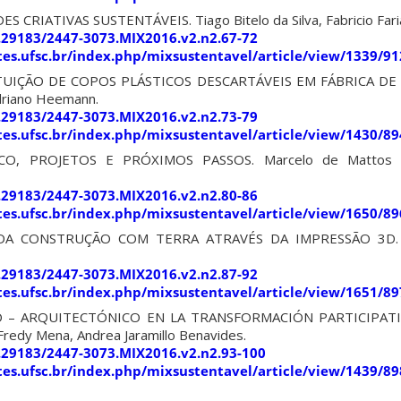
CRIATIVAS SUSTENTÁVEIS. Tiago Bitelo da Silva, Fabricio Fari
0.29183/2447-3073.MIX2016.v2.n2.67-72
sites.ufsc.br/index.php/mixsustentavel/article/view/1339/91
UIÇÃO DE COPOS PLÁSTICOS DESCARTÁVEIS EM FÁBRICA DE
driano Heemann.
0.29183/2447-3073.MIX2016.v2.n2.73-79
sites.ufsc.br/index.php/mixsustentavel/article/view/1430/89
CO, PROJETOS E PRÓXIMOS PASSOS. Marcelo de Mattos Be
0.29183/2447-3073.MIX2016.v2.n2.80-86
sites.ufsc.br/index.php/mixsustentavel/article/view/1650/89
DA CONSTRUÇÃO COM TERRA ATRAVÉS DA IMPRESSÃO 3D. Gl
0.29183/2447-3073.MIX2016.v2.n2.87-92
sites.ufsc.br/index.php/mixsustentavel/article/view/1651/89
 – ARQUITECTÓNICO EN LA TRANSFORMACIÓN PARTICIPATI
Fredy Mena, Andrea Jaramillo Benavides.
0.29183/2447-3073.MIX2016.v2.n2.93-100
sites.ufsc.br/index.php/mixsustentavel/article/view/1439/89