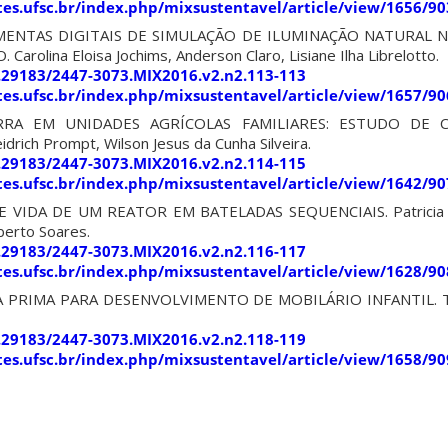
sites.ufsc.br/index.php/mixsustentavel/article/view/1656/90
MENTAS DIGITAIS DE SIMULAÇÃO DE ILUMINAÇÃO NATURAL 
rolina Eloisa Jochims, Anderson Claro, Lisiane Ilha Librelotto.
0.29183/2447-3073.MIX2016.v2.n2.113-113
sites.ufsc.br/index.php/mixsustentavel/article/view/1657/90
RA EM UNIDADES AGRÍCOLAS FAMILIARES: ESTUDO DE 
drich Prompt, Wilson Jesus da Cunha Silveira.
0.29183/2447-3073.MIX2016.v2.n2.114-115
sites.ufsc.br/index.php/mixsustentavel/article/view/1642/90
 VIDA DE UM REATOR EM BATELADAS SEQUENCIAIS. Patricia B
berto Soares.
0.29183/2447-3073.MIX2016.v2.n2.116-117
sites.ufsc.br/index.php/mixsustentavel/article/view/1628/90
RIMA PARA DESENVOLVIMENTO DE MOBILÁRIO INFANTIL. Thal
0.29183/2447-3073.MIX2016.v2.n2.118-119
sites.ufsc.br/index.php/mixsustentavel/article/view/1658/90