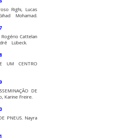
6
o Righi, Lucas
Gihad Mohamad.
7
 Rogério Cattelan
 André Lübeck.
8
DE UM CENTRO
9
SSEMINAÇÃO DE
Karine Freire.
0
E PNEUS. Nayra
1