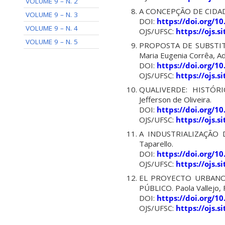
VOLUME 9 – N. 2
A CONCEPÇÃO DE CIDADES 
VOLUME 9 – N. 3
DOI:
https://doi.org/1
VOLUME 9 – N. 4
OJS/UFSC:
https://ojs.
VOLUME 9 – N. 5
PROPOSTA DE SUBSTIT
Maria Eugenia Corrêa, A
DOI:
https://doi.org/1
OJS/UFSC:
https://ojs.
QUALIVERDE: HISTÓRI
Jefferson de Oliveira.
DOI:
https://doi.org/1
OJS/UFSC:
https://ojs.
A INDUSTRIALIZAÇÃO 
Taparello.
DOI:
https://doi.org/1
OJS/UFSC:
https://ojs.
EL PROYECTO URBANO
PÚBLICO. Paola Vallejo, 
DOI:
https://doi.org/1
OJS/UFSC:
https://ojs.