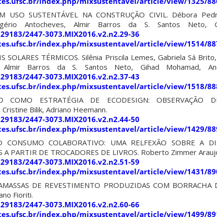
sites.ufsc.br/index.php/mixsustentavel/article/view/1325/88
 USO SUSTENTÁVEL NA CONSTRUÇÃO CIVIL. Débora Pedros
ogério Antocheves, Almir Barros da S. Santos Neto, 
0.29183/2447-3073.MIX2016.v2.n2.29-36
sites.ufsc.br/index.php/mixsustentavel/article/view/1514/88
SOLARES TÉRMICOS. Silênia Priscila Lemes, Gabriela Sá Brito,
, Almir Barros da S. Santos Neto, Gihad Mohamad,
0.29183/2447-3073.MIX2016.v2.n2.37-43
sites.ufsc.br/index.php/mixsustentavel/article/view/1518/88
ÇÃO COMO ESTRATÉGIA DE ECODESIGN: OBSERVAÇÃO 
ristine Bilik, Adriano Heemann.
0.29183/2447-3073.MIX2016.v2.n2.44-50
sites.ufsc.br/index.php/mixsustentavel/article/view/1429/88
O CONSUMO COLABORATIVO: UMA RELFEXÃO SOBRE A DI
A PARTIR DE TROCADORES DE LIVROS. Roberto Zimmer Araujo, 
0.29183/2447-3073.MIX2016.v2.n2.51-59
sites.ufsc.br/index.php/mixsustentavel/article/view/1431/89
MASSAS DE REVESTIMENTO PRODUZIDAS COM BORRACHA D
no Fioriti.
0.29183/2447-3073.MIX2016.v2.n2.60-66
sites.ufsc.br/index.php/mixsustentavel/article/view/1499/89