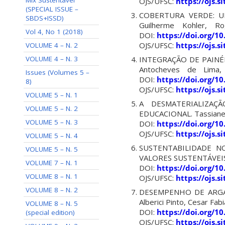
Mix Sustentável
OJS/UFSC:
https://ojs.
(SPECIAL ISSUE –
COBERTURA VERDE: UM
SBDS+ISSD)
Guilherme Kohler, R
Vol 4, No 1 (2018)
DOI:
https://doi.org/1
OJS/UFSC:
https://ojs.
VOLUME 4 – N. 2
VOLUME 4 – N. 3
INTEGRAÇÃO DE PAINÉIS 
Antocheves de Lima
Issues (Volumes 5 –
DOI:
https://doi.org/1
8)
OJS/UFSC:
https://ojs.
VOLUME 5 – N. 1
A DESMATERIALIZA
VOLUME 5 – N. 2
EDUCACIONAL. Tassiane C
VOLUME 5 – N. 3
DOI:
https://doi.org/1
OJS/UFSC:
https://ojs.
VOLUME 5 – N. 4
SUSTENTABILIDADE N
VOLUME 5 – N. 5
VALORES SUSTENTÁVEIS 
VOLUME 7 – N. 1
DOI:
https://doi.org/1
VOLUME 8 – N. 1
OJS/UFSC:
https://ojs.
VOLUME 8 – N. 2
DESEMPENHO DE ARGA
Alberici Pinto, Cesar Fabia
VOLUME 8 – N. 5
DOI:
https://doi.org/1
(special edition)
OJS/UFSC:
https://ojs.