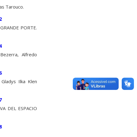
as Tarouco.
2
 GRANDE PORTE.
4
zerra, Alfredo
6
adys Ilka Klen
7
VA DEL ESPACIO
8