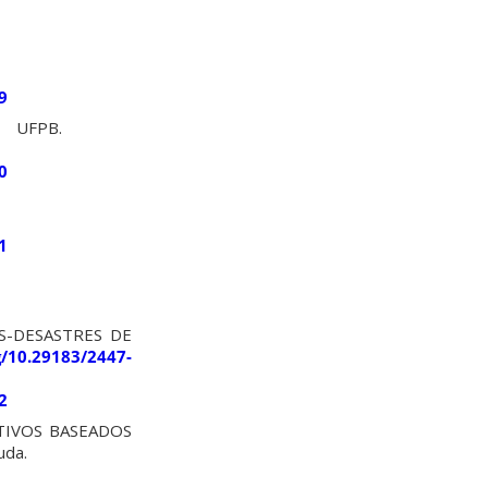
9
ais – UFPB.
0
1
S-DESASTRES DE
g/10.29183/2447-
2
TIVOS BASEADOS
uda.