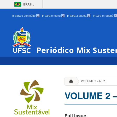
BRASIL
Ir para o conteúdo
1
Ir para o menu
2
Ir para a busca
3
Ir para o rodapé
4
Periódico Mix Suste
VOLUME 2 – N. 2
VOLUME 2 –
Full Issue