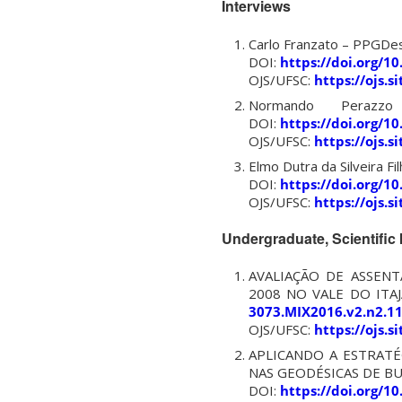
Interviews
Carlo Franzato – PPGDe
DOI:
https://doi.org/1
OJS/UFSC:
https://ojs.
Normando Peraz
DOI:
https://doi.org/1
OJS/UFSC:
https://ojs.
Elmo Dutra da Silveira Fi
DOI:
https://doi.org/1
OJS/UFSC:
https://ojs.
Undergraduate, Scientific 
AVALIAÇÃO DE ASSEN
2008 NO VALE DO ITAJA
3073.MIX2016.v2.n2.1
OJS/UFSC:
https://ojs.
APLICANDO A ESTRAT
NAS GEODÉSICAS DE BUCK
DOI:
https://doi.org/1