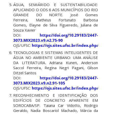
ÁGUA, SEMIÁRIDO E SUSTENTABILIDADE:
APLICANDO O ODS 6 AOS MUNICÍPIOS DO RIO
GRANDE DO NORTE. José Gomes
Ferreira, Matheus Fortunato Barbosa
Gomes, Elayne de Silva Figueredo, Juliana de
Souza Xavier
DOI:
https://doi.org/10.29183/2447-
3073.MIX2023.v9.n2.75-90
OJS/UFSC:
https://ojs.sites.ufsc.br/index.php/mixsu
TECNOLOGIAS E SISTEMAS INTELIGENTES DE
ÁGUA NO AMBIENTE URBANO: UMA ANÁLISE
DA LITERATURA. Adriana Kunen, Anderson
Saccol Ferreira, Regina Negri Pagani, Gilson
Ditzel Santos
DOI:
https://doi.org/10.29183/2447-
3073.MIX2023.v9.n2.91-105
OJS/UFSC:
https://ojs.sites.ufsc.br/index.php/mixsu
RECONHECIMENTO E IDENTIFICAÇÃO DOS
EDIFÍCIOS DE CONCRETO APARENTE EM
SOROCABA/SP.
Taiana Car Vidotto, Rodrigo
Geraldo, Nadia Boscariol Machado, Márcia da