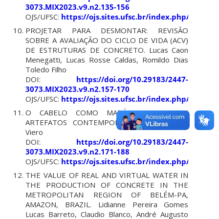
3073.MIX2023.v9.n2.135-156
OJS/UFSC:
https://ojs.sites.ufsc.br/index.php/mixsu
PROJETAR PARA DESMONTAR: REVISÃO
SOBRE A AVALIAÇÃO DO CICLO DE VIDA (ACV)
DE ESTRUTURAS DE CONCRETO.
Lucas Caon
Menegatti, Lucas Rosse Caldas, Romildo Dias
Toledo Filho
DOI:
https://doi.org/10.29183/2447-
3073.MIX2023.v9.n2.157-170
OJS/UFSC:
https://ojs.sites.ufsc.br/index.php/mixsu
O CABELO COMO MATÉRIA PRIMA EM
ARTEFATOS CONTEMPORÂNEOS.
Ivi Pivetta
Viero
DOI:
https://doi.org/10.29183/2447-
3073.MIX2023.v9.n2.171-188
OJS/UFSC:
https://ojs.sites.ufsc.br/index.php/mixsu
THE VALUE OF REAL AND VIRTUAL WATER IN
THE PRODUCTION OF CONCRETE IN THE
METROPOLITAN REGION OF BELÉM-PA,
AMAZON, BRAZIL.
Lidianne Pereira Gomes
Lucas Barreto, Claudio Blanco, André Augusto