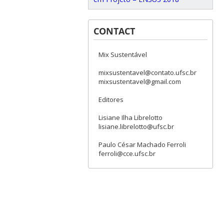
CONTACT
Mix Sustentável
mixsustentavel@contato.ufsc.br
mixsustentavel@gmail.com
Editores
Lisiane Ilha Librelotto
lisiane.librelotto@ufsc.br
Paulo César Machado Ferroli
ferroli@cce.ufsc.br