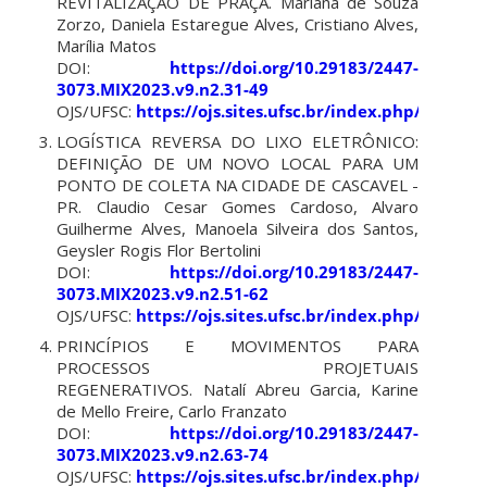
REVITALIZAÇÃO DE PRAÇA. Mariana de Souza
Zorzo, Daniela Estaregue Alves, Cristiano Alves,
Marília Matos
DOI:
https://doi.org/10.29183/2447-
3073.MIX2023.v9.n2.31-49
OJS/UFSC:
https://ojs.sites.ufsc.br/index.php/mixsu
LOGÍSTICA REVERSA DO LIXO ELETRÔNICO:
DEFINIÇÃO DE UM NOVO LOCAL PARA UM
PONTO DE COLETA NA CIDADE DE CASCAVEL -
PR. Claudio Cesar Gomes Cardoso, Alvaro
Guilherme Alves, Manoela Silveira dos Santos,
Geysler Rogis Flor Bertolini
DOI:
https://doi.org/10.29183/2447-
3073.MIX2023.v9.n2.51-62
OJS/UFSC:
https://ojs.sites.ufsc.br/index.php/mixsu
PRINCÍPIOS E MOVIMENTOS PARA
PROCESSOS PROJETUAIS
REGENERATIVOS. Natalí Abreu Garcia, Karine
de Mello Freire, Carlo Franzato
DOI:
https://doi.org/10.29183/2447-
3073.MIX2023.v9.n2.63-74
OJS/UFSC:
https://ojs.sites.ufsc.br/index.php/mixsu