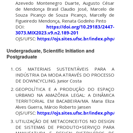
Azevedo Montenegro Duarte, Augusto César
de Mendonça Brasil Claudio José, Marcelo de
Souza Picanço de Souza Picanço, Marcelly de
Figueiredo Mendonça, Renata Godinho Pinto
DOI:
https://doi.org/10.29183/2447-
3073.MIX2023.v9.n2.189-201
OJS/UFSC:
https://ojs.sites.ufsc.br/index.php/mixsu
Undergraduate, Scientific Initiation and
Postgraduate
OS MATERIAIS SUSTENTÁVEIS PARA A
INDÚSTRIA DA MODA ATRAVÉS DO PROCESSO
DE DOWNCYCLING.
Junior Costa
GEOPOLÍTICA E A PRODUÇÃO DO ESPAÇO
URBANO NA AMAZÔNIA LEGAL: A DINÂMICA
TERRITORIAL EM BACABEIRA/MA. Maria Eliza
Alves Guerra,
Márcio Roberto Jansen
OJS/UFSC:
https://ojs.sites.ufsc.br/index.php/mixsu
UTILIZAÇÃO DE METACONCEITOS NO DESIGN
DE SISTEMAS DE PRODUTO+SERVIÇO PARA