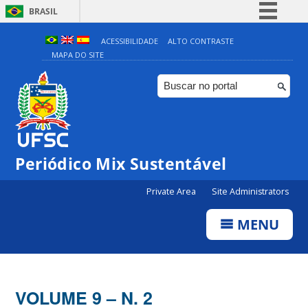
BRASIL
Simplifique!
ACESSIBILIDADE
ALTO CONTRASTE
MAPA DO SITE
Comunica BR
Participe
Acesso à informação
Legislação
Canais
Periódico Mix Sustentável
Private Area
Site Administrators
MENU
VOLUME 9 – N. 2