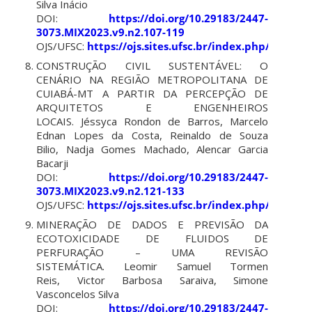
Silva Inácio
DOI:
https://doi.org/10.29183/2447-
3073.MIX2023.v9.n2.107-119
OJS/UFSC:
https://ojs.sites.ufsc.br/index.php/mixsu
CONSTRUÇÃO CIVIL SUSTENTÁVEL: O
CENÁRIO NA REGIÃO METROPOLITANA DE
CUIABÁ-MT A PARTIR DA PERCEPÇÃO DE
ARQUITETOS E ENGENHEIROS
LOCAIS.
Jéssyca Rondon de Barros, Marcelo
Ednan Lopes da Costa, Reinaldo de Souza
Bilio, Nadja Gomes Machado, Alencar Garcia
Bacarji
DOI:
https://doi.org/10.29183/2447-
3073.MIX2023.v9.n2.121-133
OJS/UFSC:
https://ojs.sites.ufsc.br/index.php/mixsu
MINERAÇÃO DE DADOS E PREVISÃO DA
ECOTOXICIDADE DE FLUIDOS DE
PERFURAÇÃO – UMA REVISÃO
SISTEMÁTICA.
Leomir Samuel Tormen
Reis, Victor Barbosa Saraiva, Simone
Vasconcelos Silva
DOI:
https://doi.org/10.29183/2447-