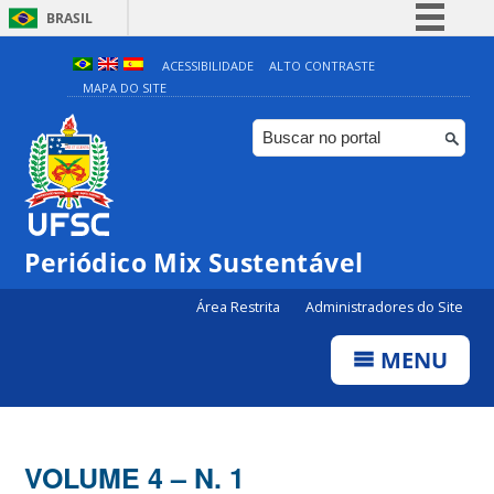
BRASIL
Simplifique!
ACESSIBILIDADE
ALTO CONTRASTE
MAPA DO SITE
Comunica BR
Participe
Acesso à informação
Legislação
Canais
Periódico Mix Sustentável
Área Restrita
Administradores do Site
MENU
VOLUME 4 – N. 1