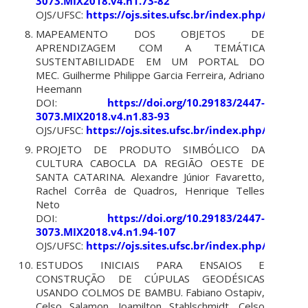
3073.MIX2018.v4.n1.73-82
OJS/UFSC:
https://ojs.sites.ufsc.br/index.php/mixsu
MAPEAMENTO DOS OBJETOS DE
APRENDIZAGEM COM A TEMÁTICA
SUSTENTABILIDADE EM UM PORTAL DO
MEC. Guilherme Philippe Garcia Ferreira, Adriano
Heemann
DOI:
https://doi.org/10.29183/2447-
3073.MIX2018.v4.n1.83-93
OJS/UFSC:
https://ojs.sites.ufsc.br/index.php/mixsu
PROJETO DE PRODUTO SIMBÓLICO DA
CULTURA CABOCLA DA REGIÃO OESTE DE
SANTA CATARINA. Alexandre Júnior Favaretto,
Rachel Corrêa de Quadros, Henrique Telles
Neto
DOI:
https://doi.org/10.29183/2447-
3073.MIX2018.v4.n1.94-107
OJS/UFSC:
https://ojs.sites.ufsc.br/index.php/mixsu
ESTUDOS INICIAIS PARA ENSAIOS E
CONSTRUÇÃO DE CÚPULAS GEODÉSICAS
USANDO COLMOS DE BAMBU. Fabiano Ostapiv,
Celso Salamon, Joamilton Stahlschmidt, Celso