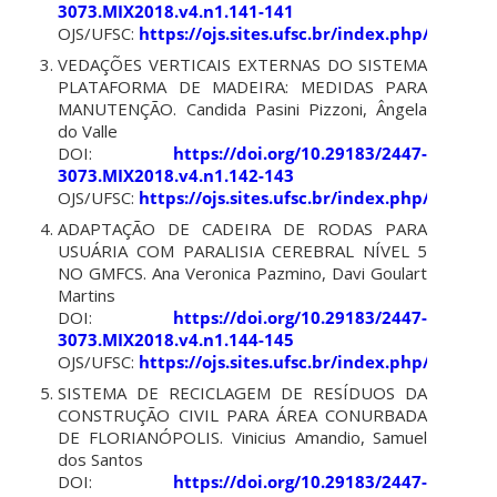
3073.MIX2018.v4.n1.141-141
OJS/UFSC:
https://ojs.sites.ufsc.br/index.php/mixsu
VEDAÇÕES VERTICAIS EXTERNAS DO SISTEMA
PLATAFORMA DE MADEIRA: MEDIDAS PARA
MANUTENÇÃO. Candida Pasini Pizzoni, Ângela
do Valle
DOI:
https://doi.org/10.29183/2447-
3073.MIX2018.v4.n1.142-143
OJS/UFSC:
https://ojs.sites.ufsc.br/index.php/mixsu
ADAPTAÇÃO DE CADEIRA DE RODAS PARA
USUÁRIA COM PARALISIA CEREBRAL NÍVEL 5
NO GMFCS. Ana Veronica Pazmino, Davi Goulart
Martins
DOI:
https://doi.org/10.29183/2447-
3073.MIX2018.v4.n1.144-145
OJS/UFSC:
https://ojs.sites.ufsc.br/index.php/mixsu
SISTEMA DE RECICLAGEM DE RESÍDUOS DA
CONSTRUÇÃO CIVIL PARA ÁREA CONURBADA
DE FLORIANÓPOLIS. Vinicius Amandio, Samuel
dos Santos
DOI:
https://doi.org/10.29183/2447-