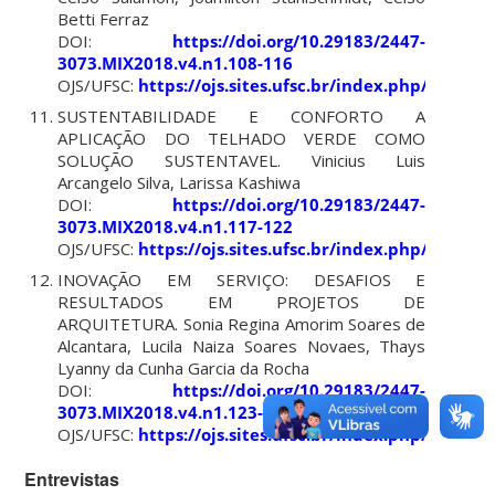
Betti Ferraz
DOI:
https://doi.org/10.29183/2447-
3073.MIX2018.v4.n1.108-116
OJS/UFSC:
https://ojs.sites.ufsc.br/index.php/mixsu
SUSTENTABILIDADE E CONFORTO A
APLICAÇÃO DO TELHADO VERDE COMO
SOLUÇÃO SUSTENTAVEL. Vinicius Luis
Arcangelo Silva, Larissa Kashiwa
DOI:
https://doi.org/10.29183/2447-
3073.MIX2018.v4.n1.117-122
OJS/UFSC:
https://ojs.sites.ufsc.br/index.php/mixsu
INOVAÇÃO EM SERVIÇO: DESAFIOS E
RESULTADOS EM PROJETOS DE
ARQUITETURA. Sonia Regina Amorim Soares de
Alcantara, Lucila Naiza Soares Novaes, Thays
Lyanny da Cunha Garcia da Rocha
DOI:
https://doi.org/10.29183/2447-
3073.MIX2018.v4.n1.123-132
OJS/UFSC:
https://ojs.sites.ufsc.br/index.php/mixsu
Entrevistas