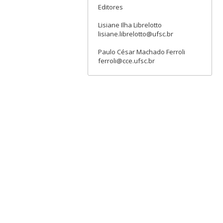
Editores
Lisiane Ilha Librelotto
lisiane.librelotto@ufsc.br
Paulo César Machado Ferroli
ferroli@cce.ufsc.br