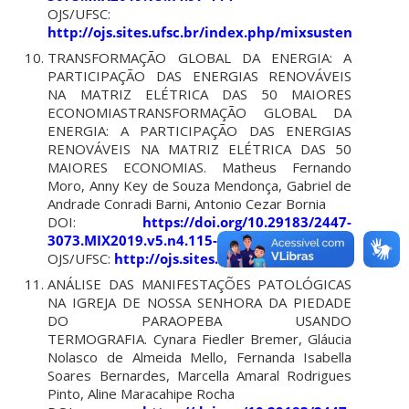
OJS/UFSC:
http://ojs.sites.ufsc.br/index.php/mixsustentavel/a
TRANSFORMAÇÃO GLOBAL DA ENERGIA: A
PARTICIPAÇÃO DAS ENERGIAS RENOVÁVEIS
NA MATRIZ ELÉTRICA DAS 50 MAIORES
ECONOMIASTRANSFORMAÇÃO GLOBAL DA
ENERGIA: A PARTICIPAÇÃO DAS ENERGIAS
RENOVÁVEIS NA MATRIZ ELÉTRICA DAS 50
MAIORES ECONOMIAS. Matheus Fernando
Moro, Anny Key de Souza Mendonça, Gabriel de
Andrade Conradi Barni, Antonio Cezar Bornia
DOI:
https://doi.org/10.29183/2447-
3073.MIX2019.v5.n4.115-123
OJS/UFSC:
http://ojs.sites.ufsc.br/index.php/mixsus
ANÁLISE DAS MANIFESTAÇÕES PATOLÓGICAS
NA IGREJA DE NOSSA SENHORA DA PIEDADE
DO PARAOPEBA USANDO
TERMOGRAFIA. Cynara Fiedler Bremer, Gláucia
Nolasco de Almeida Mello, Fernanda Isabella
Soares Bernardes, Marcella Amaral Rodrigues
Pinto, Aline Maracahipe Rocha