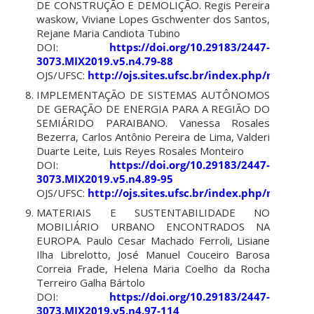
DE CONSTRUÇÃO E DEMOLIÇÃO. Regis Pereira
waskow, Viviane Lopes Gschwenter dos Santos,
Rejane Maria Candiota Tubino
DOI:
https://doi.org/10.29183/2447-
3073.MIX2019.v5.n4.79-88
OJS/UFSC:
http://ojs.sites.ufsc.br/index.php/mixsus
IMPLEMENTAÇÃO DE SISTEMAS AUTÔNOMOS
DE GERAÇÃO DE ENERGIA PARA A REGIÃO DO
SEMIÁRIDO PARAIBANO. Vanessa Rosales
Bezerra, Carlos Antônio Pereira de Lima, Valderi
Duarte Leite, Luis Reyes Rosales Monteiro
DOI:
https://doi.org/10.29183/2447-
3073.MIX2019.v5.n4.89-95
OJS/UFSC:
http://ojs.sites.ufsc.br/index.php/mixsus
MATERIAIS E SUSTENTABILIDADE NO
MOBILIÁRIO URBANO ENCONTRADOS NA
EUROPA. Paulo Cesar Machado Ferroli, Lisiane
Ilha Librelotto, José Manuel Couceiro Barosa
Correia Frade, Helena Maria Coelho da Rocha
Terreiro Galha Bártolo
DOI:
https://doi.org/10.29183/2447-
3073.MIX2019.v5.n4.97-114