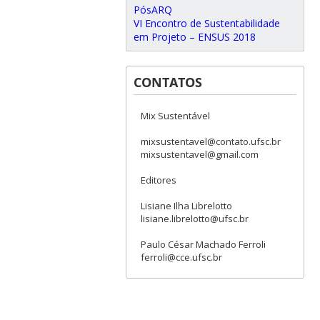
PósARQ
VI Encontro de Sustentabilidade
em Projeto – ENSUS 2018
CONTATOS
Mix Sustentável
mixsustentavel@contato.ufsc.br
mixsustentavel@gmail.com
Editores
Lisiane Ilha Librelotto
lisiane.librelotto@ufsc.br
Paulo César Machado Ferroli
ferroli@cce.ufsc.br