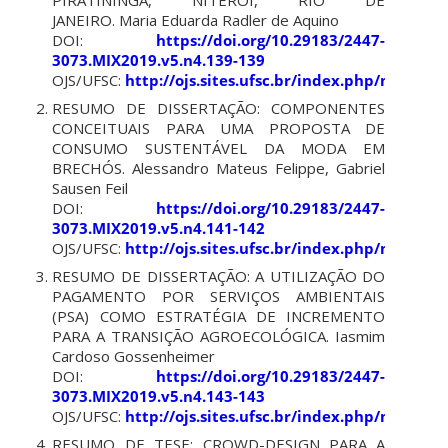
PIRATININGA, NITERÓI, RIO DE
JANEIRO. Maria Eduarda Radler de Aquino
DOI:
https://doi.org/10.29183/2447-
3073.MIX2019.v5.n4.139-139
OJS/UFSC:
http://ojs.sites.ufsc.br/index.php/mixsus
RESUMO DE DISSERTAÇÃO: COMPONENTES
CONCEITUAIS PARA UMA PROPOSTA DE
CONSUMO SUSTENTÁVEL DA MODA EM
BRECHÓS. Alessandro Mateus Felippe, Gabriel
Sausen Feil
DOI:
https://doi.org/10.29183/2447-
3073.MIX2019.v5.n4.141-142
OJS/UFSC:
http://ojs.sites.ufsc.br/index.php/mixsus
RESUMO DE DISSERTAÇÃO: A UTILIZAÇÃO DO
PAGAMENTO POR SERVIÇOS AMBIENTAIS
(PSA) COMO ESTRATÉGIA DE INCREMENTO
PARA A TRANSIÇÃO AGROECOLÓGICA. Iasmim
Cardoso Gossenheimer
DOI:
https://doi.org/10.29183/2447-
3073.MIX2019.v5.n4.143-143
OJS/UFSC:
http://ojs.sites.ufsc.br/index.php/mixsus
RESUMO DE TESE: CROWD-DESIGN PARA A