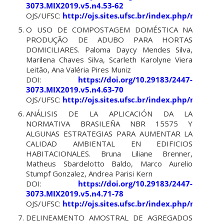
3073.MIX2019.v5.n4.53-62
OJS/UFSC:
http://ojs.sites.ufsc.br/index.php/mixsus
O USO DE COMPOSTAGEM DOMÉSTICA NA
PRODUÇÃO DE ADUBO PARA HORTAS
DOMICILIARES. Paloma Daycy Mendes Silva,
Marilena Chaves Silva, Scarleth Karolyne Viera
Leitão, Ana Valéria Pires Muniz
DOI:
https://doi.org/10.29183/2447-
3073.MIX2019.v5.n4.63-70
OJS/UFSC:
http://ojs.sites.ufsc.br/index.php/mixsus
ANÁLISIS DE LA APLICACIÓN DA LA
NORMATIVA BRASILEÑA NBR 15575 Y
ALGUNAS ESTRATEGIAS PARA AUMENTAR LA
CALIDAD AMBIENTAL EN EDIFICIOS
HABITACIONALES. Bruna Liliane Brenner,
Matheus Sbardelotto Baldo, Marco Aurelio
Stumpf Gonzalez, Andrea Parisi Kern
DOI:
https://doi.org/10.29183/2447-
3073.MIX2019.v5.n4.71-78
OJS/UFSC:
http://ojs.sites.ufsc.br/index.php/mixsus
DELINEAMENTO AMOSTRAL DE AGREGADOS