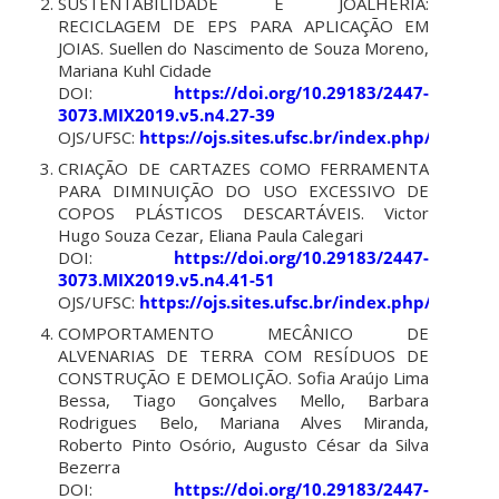
SUSTENTABILIDADE E JOALHERIA:
RECICLAGEM DE EPS PARA APLICAÇÃO EM
JOIAS. Suellen do Nascimento de Souza Moreno,
Mariana Kuhl Cidade
DOI:
https://doi.org/10.29183/2447-
3073.MIX2019.v5.n4.27-39
OJS/UFSC:
https://ojs.sites.ufsc.br/index.php/mixsu
CRIAÇÃO DE CARTAZES COMO FERRAMENTA
PARA DIMINUIÇÃO DO USO EXCESSIVO DE
COPOS PLÁSTICOS DESCARTÁVEIS. Victor
Hugo Souza Cezar, Eliana Paula Calegari
DOI:
https://doi.org/10.29183/2447-
3073.MIX2019.v5.n4.41-51
OJS/UFSC:
https://ojs.sites.ufsc.br/index.php/mixsu
COMPORTAMENTO MECÂNICO DE
ALVENARIAS DE TERRA COM RESÍDUOS DE
CONSTRUÇÃO E DEMOLIÇÃO. Sofia Araújo Lima
Bessa, Tiago Gonçalves Mello, Barbara
Rodrigues Belo, Mariana Alves Miranda,
Roberto Pinto Osório, Augusto César da Silva
Bezerra
DOI:
https://doi.org/10.29183/2447-