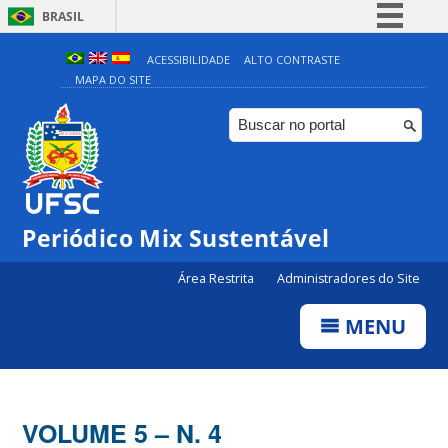
BRASIL
Simplifique!
ACESSIBILIDADE
ALTO CONTRASTE
MAPA DO SITE
Comunica BR
Participe
Acesso à informação
Legislação
Canais
Periódico Mix Sustentável
Área Restrita
Administradores do Site
MENU
VOLUME 5 – N. 4