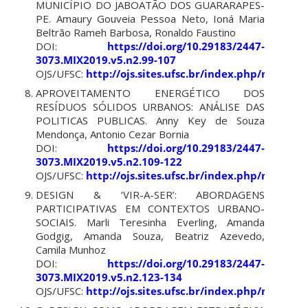
MUNICÍPIO DO JABOATÃO DOS GUARARAPES-
PE. Amaury Gouveia Pessoa Neto, Ioná Maria
Beltrão Rameh Barbosa, Ronaldo Faustino
DOI:
https://doi.org/10.29183/2447-
3073.MIX2019.v5.n2.99-107
OJS/UFSC:
http://ojs.sites.ufsc.br/index.php/mixsus
APROVEITAMENTO ENERGÉTICO DOS
RESÍDUOS SÓLIDOS URBANOS: ANÁLISE DAS
POLITICAS PUBLICAS. Anny Key de Souza
Mendonça, Antonio Cezar Bornia
DOI:
https://doi.org/10.29183/2447-
3073.MIX2019.v5.n2.109-122
OJS/UFSC:
http://ojs.sites.ufsc.br/index.php/mixsus
DESIGN & ‘VIR-A-SER’: ABORDAGENS
PARTICIPATIVAS EM CONTEXTOS URBANO-
SOCIAIS. Marli Teresinha Everling, Amanda
Godgig, Amanda Souza, Beatriz Azevedo,
Camila Munhoz
DOI:
https://doi.org/10.29183/2447-
3073.MIX2019.v5.n2.123-134
OJS/UFSC:
http://ojs.sites.ufsc.br/index.php/mixsus