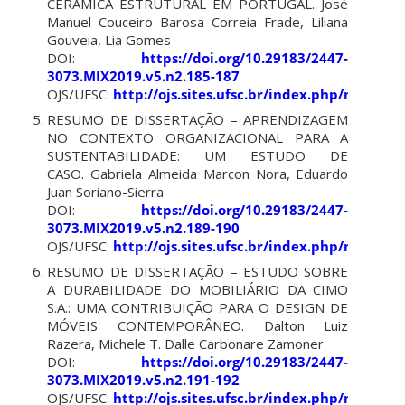
CERÂMICA ESTRUTURAL EM PORTUGAL. José
Manuel Couceiro Barosa Correia Frade, Liliana
Gouveia, Lia Gomes
DOI:
https://doi.org/10.29183/2447-
3073.MIX2019.v5.n2.185-187
OJS/UFSC:
http://ojs.sites.ufsc.br/index.php/mixsus
RESUMO DE DISSERTAÇÃO – APRENDIZAGEM
NO CONTEXTO ORGANIZACIONAL PARA A
SUSTENTABILIDADE: UM ESTUDO DE
CASO. Gabriela Almeida Marcon Nora, Eduardo
Juan Soriano-Sierra
DOI:
https://doi.org/10.29183/2447-
3073.MIX2019.v5.n2.189-190
OJS/UFSC:
http://ojs.sites.ufsc.br/index.php/mixsus
RESUMO DE DISSERTAÇÃO – ESTUDO SOBRE
A DURABILIDADE DO MOBILIÁRIO DA CIMO
S.A.: UMA CONTRIBUIÇÃO PARA O DESIGN DE
MÓVEIS CONTEMPORÂNEO. Dalton Luiz
Razera, Michele T. Dalle Carbonare Zamoner
DOI:
https://doi.org/10.29183/2447-
3073.MIX2019.v5.n2.191-192
OJS/UFSC:
http://ojs.sites.ufsc.br/index.php/mixsus