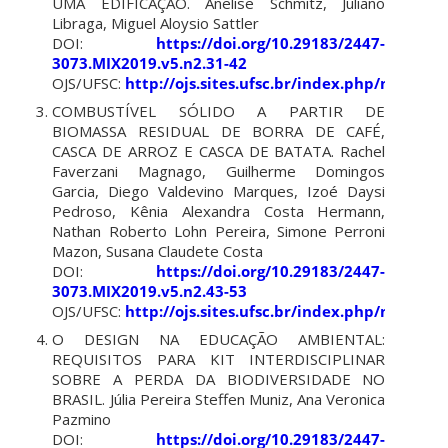
UMA EDIFICAÇÃO. Anelise Schmitz, Juliano
Libraga, Miguel Aloysio Sattler
DOI:
https://doi.org/10.29183/2447-
3073.MIX2019.v5.n2.31-42
OJS/UFSC:
http://ojs.sites.ufsc.br/index.php/mixsus
COMBUSTÍVEL SÓLIDO A PARTIR DE
BIOMASSA RESIDUAL DE BORRA DE CAFÉ,
CASCA DE ARROZ E CASCA DE BATATA. Rachel
Faverzani Magnago, Guilherme Domingos
Garcia, Diego Valdevino Marques, Izoé Daysi
Pedroso, Kênia Alexandra Costa Hermann,
Nathan Roberto Lohn Pereira, Simone Perroni
Mazon, Susana Claudete Costa
DOI:
https://doi.org/10.29183/2447-
3073.MIX2019.v5.n2.43-53
OJS/UFSC:
http://ojs.sites.ufsc.br/index.php/mixsus
O DESIGN NA EDUCAÇÃO AMBIENTAL:
REQUISITOS PARA KIT INTERDISCIPLINAR
SOBRE A PERDA DA BIODIVERSIDADE NO
BRASIL. Júlia Pereira Steffen Muniz, Ana Veronica
Pazmino
DOI:
https://doi.org/10.29183/2447-