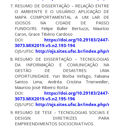
RESUMO DE DISSERTAÇÃO – RELAÇÃO ENTRE
O AMBIENTE E O USUÁRIO: APLICAÇÃO DE
MAPA COMPORTAMENTAL A UM LAR DE
IDOSOS NA CIDADE DE PASSO
FUNDO/RS. Felipe Buller Bertuzzi, Maurício
Caron, Grace Tibério Cardoso
DOI:
https://doi.org/10.29183/2447-
3073.MIX2019.v5.n2.193-194
OJS/UFSC:
http://ojs.sites.ufsc.br/index.php/mixsus
RESUMO DE DISSERTAÇÃO – TECNOLOGIAS
DA INFORMAÇÃO E COMUNICAÇÃO NA
GESTÃO DE DESASTRES: UMA
OPORTUNIDADE. Yuri Borba Vefago, Fabiana
Santos Lima, Andréa Cristina Trierweiller,
Mauricio José Ribeiro Rotta
DOI:
https://doi.org/10.29183/2447-
3073.MIX2019.v5.n2.195-196
OJS/UFSC:
http://ojs.sites.ufsc.br/index.php/mixsus
RESUMO DE TESE – TECNOLOGIAS SOCIAIS E
DESIGN: DIRETRIZES PARA
EMPREENDIMENTOS SOCIOCRIATIVOS.