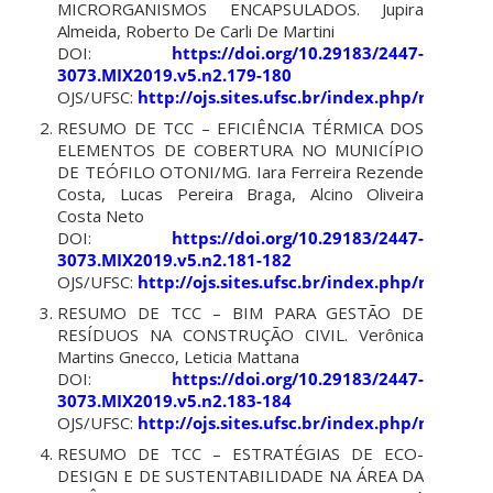
MICRORGANISMOS ENCAPSULADOS. Jupira
Almeida, Roberto De Carli De Martini
DOI:
https://doi.org/10.29183/2447-
3073.MIX2019.v5.n2.179-180
OJS/UFSC:
http://ojs.sites.ufsc.br/index.php/mixsus
RESUMO DE TCC – EFICIÊNCIA TÉRMICA DOS
ELEMENTOS DE COBERTURA NO MUNICÍPIO
DE TEÓFILO OTONI/MG. Iara Ferreira Rezende
Costa, Lucas Pereira Braga, Alcino Oliveira
Costa Neto
DOI:
https://doi.org/10.29183/2447-
3073.MIX2019.v5.n2.181-182
OJS/UFSC:
http://ojs.sites.ufsc.br/index.php/mixsus
RESUMO DE TCC – BIM PARA GESTÃO DE
RESÍDUOS NA CONSTRUÇÃO CIVIL. Verônica
Martins Gnecco, Leticia Mattana
DOI:
https://doi.org/10.29183/2447-
3073.MIX2019.v5.n2.183-184
OJS/UFSC:
http://ojs.sites.ufsc.br/index.php/mixsus
RESUMO DE TCC – ESTRATÉGIAS DE ECO-
DESIGN E DE SUSTENTABILIDADE NA ÁREA DA