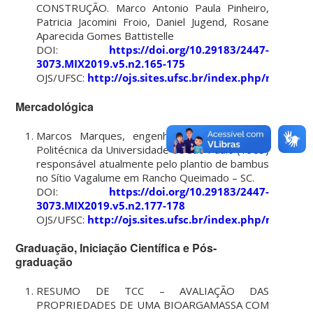
CONSTRUÇÃO. Marco Antonio Paula Pinheiro,
Patricia Jacomini Froio, Daniel Jugend, Rosane
Aparecida Gomes Battistelle
DOI:
https://doi.org/10.29183/2447-
3073.MIX2019.v5.n2.165-175
OJS/UFSC:
http://ojs.sites.ufsc.br/index.php/mixsus
Mercadológica
Marcos Marques, engenheiro civil na Escola
Politécnica da Universidade de São Paulo (1983)
responsável atualmente pelo plantio de bambus
no Sítio Vagalume em Rancho Queimado – SC.
DOI:
https://doi.org/10.29183/2447-
3073.MIX2019.v5.n2.177-178
OJS/UFSC:
http://ojs.sites.ufsc.br/index.php/mixsus
Graduação, Iniciação Científica e Pós-
graduação
RESUMO DE TCC – AVALIAÇÃO DAS
PROPRIEDADES DE UMA BIOARGAMASSA COM