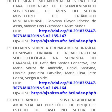
O DESIGN COMO ABORDAGEM ESTRATÉGICA
PARA FOMENTAR O DESENVOLVIMENTO
SUSTENTÁVEL DE MPES DO SETOR
MOVELEIRO DO TRIÂNGULO
MINEIRO/BRASIL. Geovana Blayer Ribeiro de
Assis, Viviane Dos Guimaraes Alvim Nunes
DOI:
https://doi.org/10.29183/2447-
3073.MIX2019.v5.n2.135-147
OJS/UFSC:
http://ojs.sites.ufsc.br/index.php/mixsus
OLHARES SOBRE A DRENAGEM EM BRASÍLIA:
EXPANSÃO URBANA E INFRAESTRUTURA
SOCIOECOLÓGICA NA SERRINHA DO
PARANOÁ, DF. Catia dos Santos Conserva, Liza
Maria Souza de Andrade, Daniel Sant’Ana,
Daniela Junqueira Carvalho, Maria Elisa Leite
Costa, Sergio Koide
DOI:
https://doi.org/10.29183/2447-
3073.MIX2019.v5.n2.149-164
OJS/UFSC:
http://ojs.sites.ufsc.br/index.php/mixsus
INTEGRANDO SUSTENTABILIDADE
AMBIENTAL AO PORTFÓLIO DE PROJETOS:
ESTUDO DE CASO NO SETOR DE