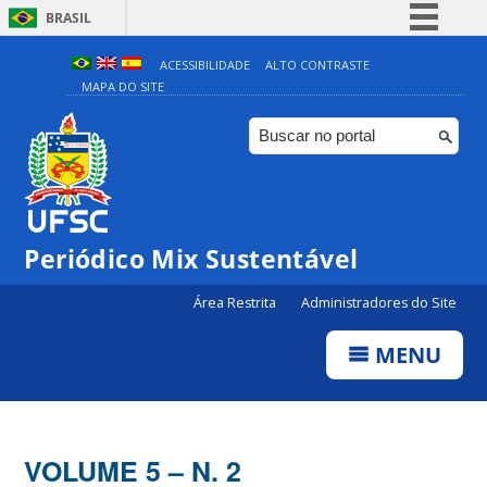
BRASIL
Simplifique!
ACESSIBILIDADE
ALTO CONTRASTE
MAPA DO SITE
Comunica BR
Participe
Acesso à informação
Legislação
Canais
Periódico Mix Sustentável
Área Restrita
Administradores do Site
MENU
VOLUME 5 – N. 2