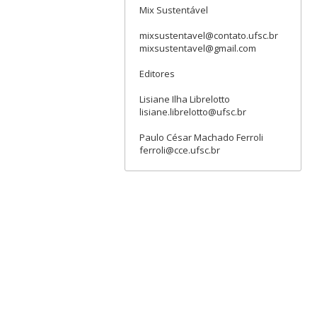
Mix Sustentável
mixsustentavel@contato.ufsc.br
mixsustentavel@gmail.com
Editores
Lisiane Ilha Librelotto
lisiane.librelotto@ufsc.br
Paulo César Machado Ferroli
ferroli@cce.ufsc.br