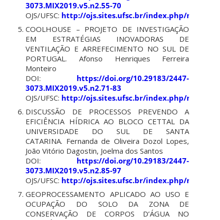
3073.MIX2019.v5.n2.55-70
OJS/UFSC:
http://ojs.sites.ufsc.br/index.php/mixsus
COOLHOUSE – PROJETO DE INVESTIGAÇÃO
EM ESTRATÉGIAS INOVADORAS DE
VENTILAÇÃO E ARREFECIMENTO NO SUL DE
PORTUGAL. Afonso Henriques Ferreira
Monteiro
DOI:
https://doi.org/10.29183/2447-
3073.MIX2019.v5.n2.71-83
OJS/UFSC:
http://ojs.sites.ufsc.br/index.php/mixsus
DISCUSSÃO DE PROCESSOS PREVENDO A
EFICIÊNCIA HÍDRICA AO BLOCO CETTAL DA
UNIVERSIDADE DO SUL DE SANTA
CATARINA. Fernanda de Oliveira Dozol Lopes,
João Vitório Dagostin, Joelma dos Santos
DOI:
https://doi.org/10.29183/2447-
3073.MIX2019.v5.n2.85-97
OJS/UFSC:
http://ojs.sites.ufsc.br/index.php/mixsus
GEOPROCESSAMENTO APLICADO AO USO E
OCUPAÇÃO DO SOLO DA ZONA DE
CONSERVAÇÃO DE CORPOS D’ÁGUA NO