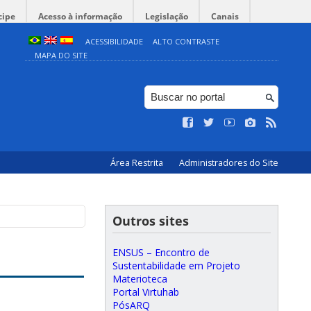
cipe
Acesso à informação
Legislação
Canais
ACESSIBILIDADE
ALTO CONTRASTE
MAPA DO SITE
Área Restrita
Administradores do Site
Outros sites
ENSUS – Encontro de
Sustentabilidade em Projeto
Materioteca
Portal Virtuhab
PósARQ