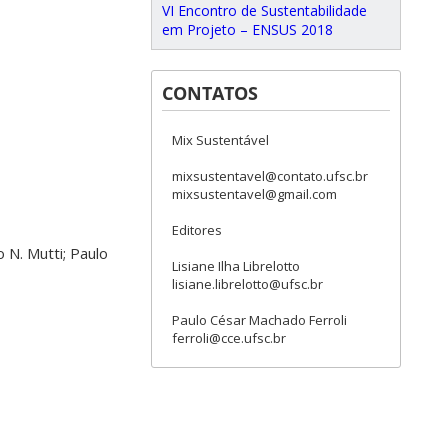
VI Encontro de Sustentabilidade
em Projeto – ENSUS 2018
CONTATOS
Mix Sustentável
mixsustentavel@contato.ufsc.br
mixsustentavel@gmail.com
Editores
N. Mutti; Paulo
Lisiane Ilha Librelotto
lisiane.librelotto@ufsc.br
Paulo César Machado Ferroli
ferroli@cce.ufsc.br