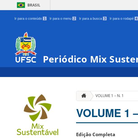
BRASIL
Ir para o conteúdo
1
Ir para o menu
2
Ir para a busca
3
Ir para o rodapé
4
Periódico Mix Suste
VOLUME 1 – N. 1
VOLUME 1 –
Edição Completa