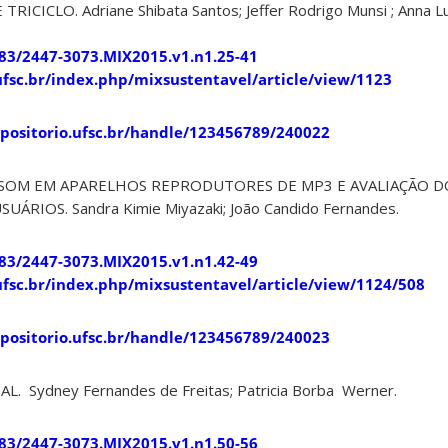
ICICLO. Adriane Shibata Santos; Jeffer Rodrigo Munsi ; Anna L
183/2447-3073.MIX2015.v1.n1.25-41
s.ufsc.br/index.php/mixsustentavel/article/view/1123
epositorio.ufsc.br/handle/123456789/240022
E SOM EM APARELHOS REPRODUTORES DE MP3 E AVALIAÇÃO D
ÁRIOS. Sandra Kimie Miyazaki; João Candido Fernandes.
183/2447-3073.MIX2015.v1.n1.42-49
s.ufsc.br/index.php/mixsustentavel/article/view/1124/508
epositorio.ufsc.br/handle/123456789/240023
L. Sydney Fernandes de Freitas; Patricia Borba Werner.
183/2447-3073.MIX2015.v1.n1.50-56