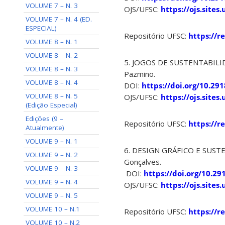
VOLUME 7 – N. 3
OJS/UFSC:
https://ojs.site
VOLUME 7 – N. 4 (ED.
ESPECIAL)
Repositório UFSC:
https://r
VOLUME 8 – N. 1
VOLUME 8 – N. 2
5. JOGOS DE SUSTENTABILI
VOLUME 8 – N. 3
Pazmino.
VOLUME 8 – N. 4
DOI:
https://doi.org/10.29
VOLUME 8 – N. 5
OJS/UFSC:
https://ojs.site
(Edição Especial)
Edições (9 –
Repositório UFSC:
https://r
Atualmente)
VOLUME 9 – N. 1
6. DESIGN GRÁFICO E SUSTENTA
VOLUME 9 – N. 2
Gon
VOLUME 9 – N. 3
DOI:
https://doi.org/10.2
VOLUME 9 – N. 4
OJS/UFSC:
https://ojs.sites
VOLUME 9 – N. 5
VOLUME 10 – N.1
Repositório UFSC:
https://r
VOLUME 10 – N.2