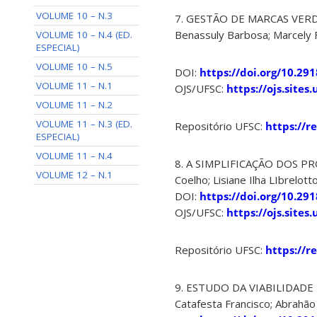
VOLUME 10 – N.3
7. GESTÃO DE MARCAS VERDES
Benassuly Barbosa; Marcely 
VOLUME 10 – N.4 (ED.
ESPECIAL)
VOLUME 10 – N.5
DOI:
https://doi.org/10.29
VOLUME 11 – N.1
OJS/UFSC:
https://ojs.site
VOLUME 11 – N.2
VOLUME 11 – N.3 (ED.
Repositório UFSC:
https://r
ESPECIAL)
VOLUME 11 – N.4
8. A SIMPLIFICAÇÃO DOS P
VOLUME 12 – N.1
Coelho; Lisiane Ilha LIbrelotto
DOI:
https://doi.org/10.29
OJS/UFSC:
https://ojs.site
Repositório UFSC:
https://r
9. ESTUDO DA VIABILIDAD
Catafesta Francisco; Abrahão 