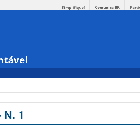
Simplifique!
Comunica BR
Parti
ntável
 N. 1