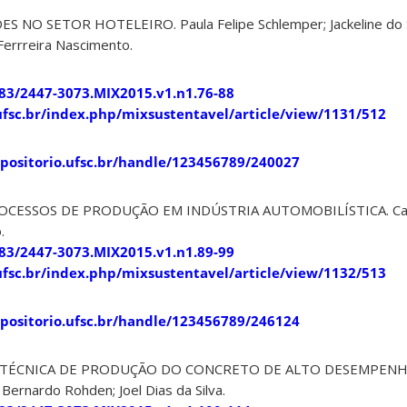
 NO SETOR HOTELEIRO. Paula Felipe Schlemper; Jackeline do 
Ferrreira Nascimento.
183/2447-3073.MIX2015.v1.n1.76-88
s.ufsc.br/index.php/mixsustentavel/article/view/1131/512
epositorio.ufsc.br/handle/123456789/240027
ROCESSOS DE PRODUÇÃO EM INDÚSTRIA AUTOMOBILÍSTICA. Carlo
.
183/2447-3073.MIX2015.v1.n1.89-99
s.ufsc.br/index.php/mixsustentavel/article/view/1132/513
epositorio.ufsc.br/handle/123456789/246124
E TÉCNICA DE PRODUÇÃO DO CONCRETO DE ALTO DESEMPENHO
Bernardo Rohden; Joel Dias da Silva.