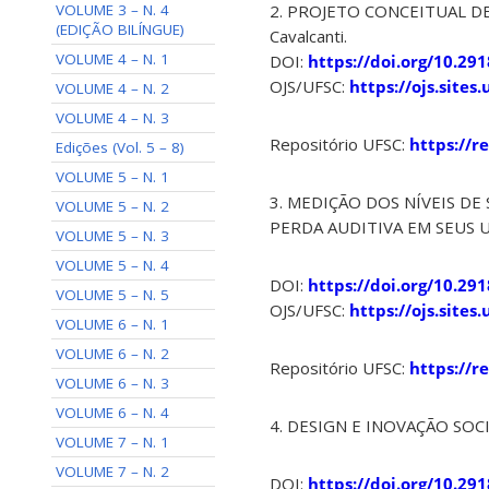
VOLUME 3 – N. 4
2. PROJETO CONCEITUAL DE TR
(EDIÇÃO BILÍNGUE)
Cavalcanti.
VOLUME 4 – N. 1
DOI:
https://doi.org/10.29
OJS/UFSC:
https://ojs.site
VOLUME 4 – N. 2
VOLUME 4 – N. 3
Repositório UFSC:
https://r
Edições (Vol. 5 – 8)
VOLUME 5 – N. 1
3. MEDIÇÃO DOS NÍVEIS D
VOLUME 5 – N. 2
PERDA AUDITIVA EM SEUS USU
VOLUME 5 – N. 3
VOLUME 5 – N. 4
DOI:
https://doi.org/10.29
VOLUME 5 – N. 5
OJS/UFSC:
https://ojs.site
VOLUME 6 – N. 1
VOLUME 6 – N. 2
Repositório UFSC:
https://r
VOLUME 6 – N. 3
VOLUME 6 – N. 4
4. DESIGN E INOVAÇÃO SOCIA
VOLUME 7 – N. 1
VOLUME 7 – N. 2
DOI:
https://doi.org/10.29