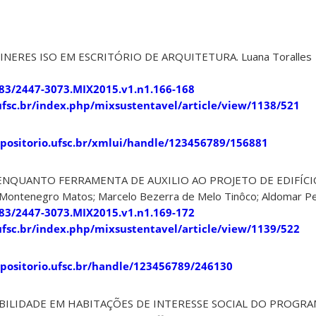
INERES ISO EM ESCRITÓRIO DE ARQUITETURA. Luana Toralles
183/2447-3073.MIX2015.v1.n1.166-168
s.ufsc.br/index.php/mixsustentavel/article/view/1138/521
epositorio.ufsc.br/xmlui/handle/123456789/156881
 ENQUANTO FERRAMENTA DE AUXILIO AO PROJETO DE EDIFÍCI
Montenegro Matos; Marcelo Bezerra de Melo Tinôco; Aldomar Ped
183/2447-3073.MIX2015.v1.n1.169-172
s.ufsc.br/index.php/mixsustentavel/article/view/1139/522
epositorio.ufsc.br/handle/123456789/246130
ABILIDADE EM HABITAÇÕES DE INTERESSE SOCIAL DO PROGRA