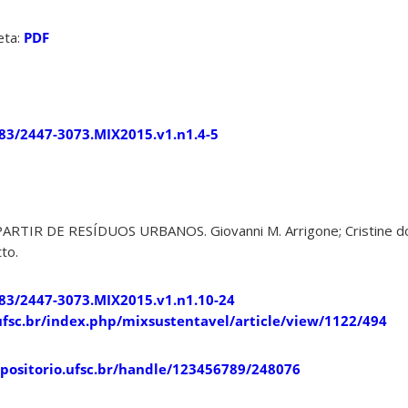
eta:
PDF
183/2447-3073.MIX2015.v1.n1.4-5
RTIR DE RESÍDUOS URBANOS. Giovanni M. Arrigone; Cristine do 
tto.
183/2447-3073.MIX2015.v1.n1.10-24
s.ufsc.br/index.php/mixsustentavel/article/view/1122/494
epositorio.ufsc.br/handle/123456789/248076