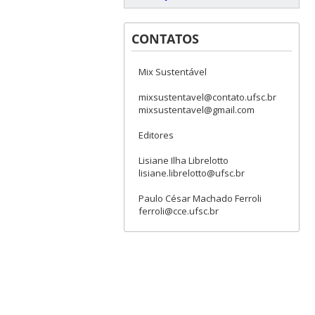
CONTATOS
Mix Sustentável
mixsustentavel@contato.ufsc.br
mixsustentavel@gmail.com
Editores
Lisiane Ilha Librelotto
lisiane.librelotto@ufsc.br
Paulo César Machado Ferroli
ferroli@cce.ufsc.br