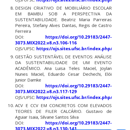
DESIGN CRIATIVO DE MOBILIÁRIO ESCOLAR
EM BAMBU SOB A PERSPECTIVA DA
SUSTENTABILIDADE. Beatriz Maria Parreiras
Pereira, Stefany Alves Dantas, Regis de Castro
Ferreira
DOI:
https://doi.org/10.29183/2447-
3073.MIX2022.v8.n3.106-116
OJS/UFSC:
https://ojs.sites.ufsc.br/index.php/mixsu
GESTÃO SUSTENTÁVEL DE EVENTOS: ANÁLISE
DA SUSTENTABILIDADE DE UM EVENTO
ACADÊMICO. Ana Luisa Teles Maciel, Joylan
Nunes Maciel, Eduardo Cesar Dechechi, Elói
Junior Damke
DOI:
https://doi.org/10.29183/2447-
3073.MIX2022.v8.n3.117-129
OJS/UFSC:
https://ojs.sites.ufsc.br/index.php/mixsu
ACV E CCV EM CONCRETOS COM ELEVADOS
TEORES DE FILER CALCÁRIO. Gustavo de
Aguiar Isaia, Silvane Santos Silva
DOI:
https://doi.org/10.29183/2447-
3073.MIX2022.v8.n3.130-141