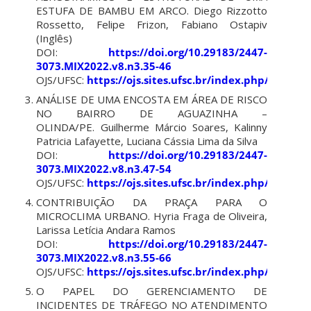
ESTUFA DE BAMBU EM ARCO. Diego Rizzotto
Rossetto, Felipe Frizon, Fabiano Ostapiv
(Inglês)
DOI:
https://doi.org/10.29183/2447-
3073.MIX2022.v8.n3.35-46
OJS/UFSC:
https://ojs.sites.ufsc.br/index.php/mixsu
ANÁLISE DE UMA ENCOSTA EM ÁREA DE RISCO
NO BAIRRO DE AGUAZINHA –
OLINDA/PE. Guilherme Márcio Soares, Kalinny
Patricia Lafayette, Luciana Cássia Lima da Silva
DOI:
https://doi.org/10.29183/2447-
3073.MIX2022.v8.n3.47-54
OJS/UFSC:
https://ojs.sites.ufsc.br/index.php/mixsu
CONTRIBUIÇÃO DA PRAÇA PARA O
MICROCLIMA URBANO. Hyria Fraga de Oliveira,
Larissa Letícia Andara Ramos
DOI:
https://doi.org/10.29183/2447-
3073.MIX2022.v8.n3.55-66
OJS/UFSC:
https://ojs.sites.ufsc.br/index.php/mixsu
O PAPEL DO GERENCIAMENTO DE
INCIDENTES DE TRÁFEGO NO ATENDIMENTO