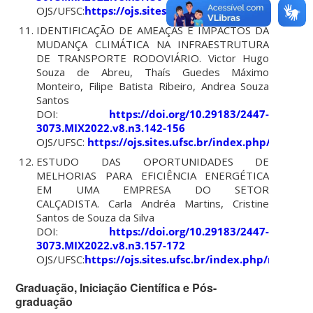
OJS/UFSC:
https://ojs.sites.ufsc.br/index.php/mixsus
IDENTIFICAÇÃO DE AMEAÇAS E IMPACTOS DA
MUDANÇA CLIMÁTICA NA INFRAESTRUTURA
DE TRANSPORTE RODOVIÁRIO. Victor Hugo
Souza de Abreu, Thaís Guedes Máximo
Monteiro, Filipe Batista Ribeiro, Andrea Souza
Santos
DOI:
https://doi.org/10.29183/2447-
3073.MIX2022.v8.n3.142-156
OJS/UFSC:
https://ojs.sites.ufsc.br/index.php/mixsu
ESTUDO DAS OPORTUNIDADES DE
MELHORIAS PARA EFICIÊNCIA ENERGÉTICA
EM UMA EMPRESA DO SETOR
CALÇADISTA. Carla Andréa Martins, Cristine
Santos de Souza da Silva
DOI:
https://doi.org/10.29183/2447-
3073.MIX2022.v8.n3.157-172
OJS/UFSC:
https://ojs.sites.ufsc.br/index.php/mixsus
Graduação, Iniciação Científica e Pós-
graduação