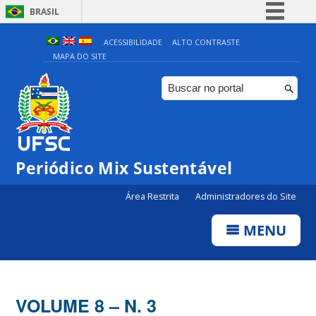
BRASIL
Simplifique!
ACESSIBILIDADE
ALTO CONTRASTE
MAPA DO SITE
Comunica BR
Participe
Acesso à informação
Legislação
Canais
Periódico Mix Sustentável
Área Restrita
Administradores do Site
MENU
VOLUME 8 – N. 3