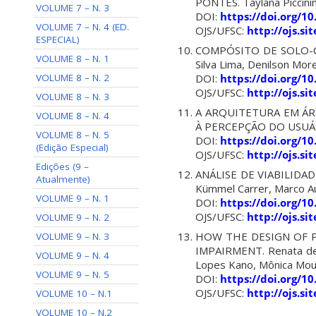
PONTES. Taylana Piccinin
VOLUME 7 – N. 3
DOI:
https://doi.org/1
VOLUME 7 – N. 4 (ED.
OJS/UFSC:
http://ojs.s
ESPECIAL)
COMPÓSITO DE SOLO-CI
VOLUME 8 – N. 1
Silva Lima, Denilson Mor
VOLUME 8 – N. 2
DOI:
https://doi.org/1
OJS/UFSC:
http://ojs.s
VOLUME 8 – N. 3
A ARQUITETURA EM ÁR
VOLUME 8 – N. 4
À PERCEPÇÃO DO USUÁRIO
VOLUME 8 – N. 5
DOI:
https://doi.org/1
(Edição Especial)
OJS/UFSC:
http://ojs.s
Edições (9 –
ANÁLISE DE VIABILIDA
Atualmente)
Kümmel Carrer, Marco Au
VOLUME 9 – N. 1
DOI:
https://doi.org/1
OJS/UFSC:
http://ojs.s
VOLUME 9 – N. 2
HOW THE DESIGN OF P
VOLUME 9 – N. 3
IMPAIRMENT. Renata de O
VOLUME 9 – N. 4
Lopes Kano, Mônica Mou
VOLUME 9 – N. 5
DOI:
https://doi.org/1
OJS/UFSC:
http://ojs.s
VOLUME 10 – N.1
VOLUME 10 – N.2