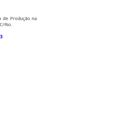
a de Produção na
C/Rio.
53