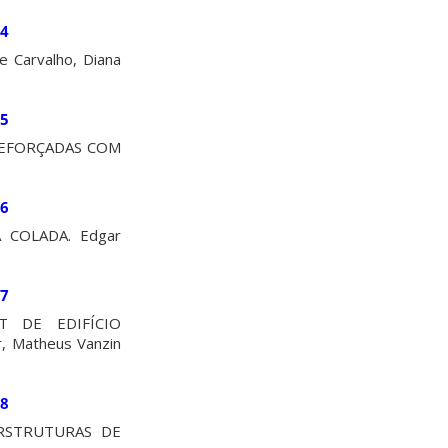
34
Carvalho, Diana
35
REFORÇADAS COM
36
COLADA. Edgar
37
T DE EDIFÍCIO
r, Matheus Vanzin
38
RSTRUTURAS DE