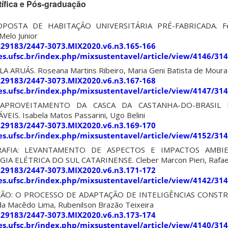
tífica e Pós-graduação
OSTA DE HABITAÇÃO UNIVERSITÁRIA PRÉ-FABRICADA. Fer
Melo Junior
0.29183/2447-3073.MIX2020.v6.n3.165-166
ites.ufsc.br/index.php/mixsustentavel/article/view/4146/31
 ARUÁS. Roseana Martins Ribeiro, Maria Geni Batista de Moura
0.29183/2447-3073.MIX2020.v6.n3.167-168
ites.ufsc.br/index.php/mixsustentavel/article/view/4147/31
APROVEITAMENTO DA CASCA DA CASTANHA-DO-BRASIL
S. Isabela Matos Passarini, Ugo Belini
0.29183/2447-3073.MIX2020.v6.n3.169-170
ites.ufsc.br/index.php/mixsustentavel/article/view/4152/31
FIA: LEVANTAMENTO DE ASPECTOS E IMPACTOS AMBI
A ELÉTRICA DO SUL CATARINENSE. Cleber Marcon Pieri, Rafael
0.29183/2447-3073.MIX2020.v6.n3.171-172
ites.ufsc.br/index.php/mixsustentavel/article/view/4142/31
ÃO: O PROCESSO DE ADAPTAÇÃO DE INTELIGÊNCIAS CONSTR
 Macêdo Lima, Rubenilson Brazão Teixeira
0.29183/2447-3073.MIX2020.v6.n3.173-174
ites.ufsc.br/index.php/mixsustentavel/article/view/4140/31