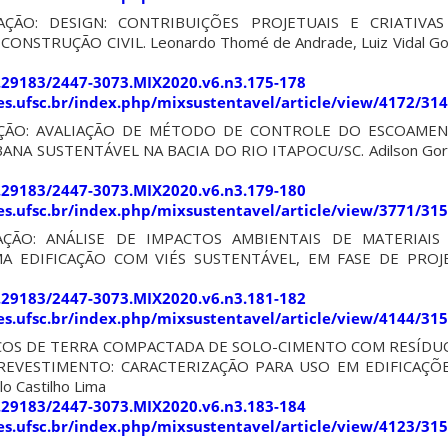
ÇÃO: DESIGN: CONTRIBUIÇÕES PROJETUAIS E CRIATIVA
ONSTRUÇÃO CIVIL. Leonardo Thomé de Andrade, Luiz Vidal Go
0.29183/2447-3073.MIX2020.v6.n3.175-178
ites.ufsc.br/index.php/mixsustentavel/article/view/4172/31
ÇÃO: AVALIAÇÃO DE MÉTODO DE CONTROLE DO ESCOAMEN
A SUSTENTÁVEL NA BACIA DO RIO ITAPOCU/SC. Adilson Gorni
0.29183/2447-3073.MIX2020.v6.n3.179-180
ites.ufsc.br/index.php/mixsustentavel/article/view/3771/31
ÇÃO: ANÁLISE DE IMPACTOS AMBIENTAIS DE MATERIAIS
 EDIFICAÇÃO COM VIÉS SUSTENTÁVEL, EM FASE DE PROJETO
0.29183/2447-3073.MIX2020.v6.n3.181-182
ites.ufsc.br/index.php/mixsustentavel/article/view/4144/31
COS DE TERRA COMPACTADA DE SOLO-CIMENTO COM RESÍDU
VESTIMENTO: CARACTERIZAÇÃO PARA USO EM EDIFICAÇÕES. 
lo Castilho Lima
0.29183/2447-3073.MIX2020.v6.n3.183-184
ites.ufsc.br/index.php/mixsustentavel/article/view/4123/31