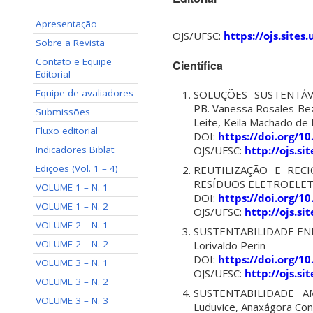
Apresentação
OJS/UFSC:
https://ojs.site
Sobre a Revista
Contato e Equipe
Científica
Editorial
Equipe de avaliadores
SOLUÇÕES SUSTENTÁ
PB. Vanessa Rosales Bez
Submissões
Leite, Keila Machado de
Fluxo editorial
DOI:
https://doi.org/1
Indicadores Biblat
OJS/UFSC:
http://ojs.s
Edições (Vol. 1 – 4)
REUTILIZAÇÃO E REC
RESÍDUOS ELETROELETRÔNI
VOLUME 1 – N. 1
DOI:
https://doi.org/1
VOLUME 1 – N. 2
OJS/UFSC:
http://ojs.s
VOLUME 2 – N. 1
SUSTENTABILIDADE ENERG
VOLUME 2 – N. 2
Lorivaldo Perin
DOI:
https://doi.org/1
VOLUME 3 – N. 1
OJS/UFSC:
http://ojs.s
VOLUME 3 – N. 2
SUSTENTABILIDADE A
VOLUME 3 – N. 3
Luduvice, Anaxágora Con