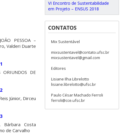
VI Encontro de Sustentabilidade
em Projeto – ENSUS 2018
CONTATOS
JOÃO PESSOA –
Mix Sustentável
o, Valderi Duarte
mixsustentavel@contato.ufsc.br
mixsustentavel@gmail.com
31
Editores
S ORIUNDOS DE
Lisiane Ilha Librelotto
lisiane.librelotto@ufsc.br
32
Paulo César Machado Ferroli
s Júnior, Dirceu
ferroli@cce.ufsc.br
33
 Bárbara Costa
no de Carvalho