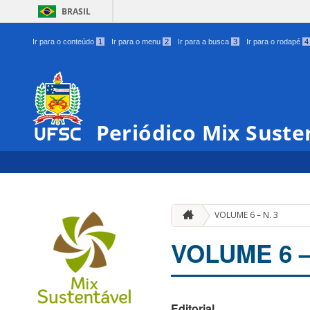
BRASIL
Ir para o conteúdo
1
Ir para o menu
2
Ir para a busca
3
Ir para o rodapé
4
Periódico Mix Suste
VOLUME 6 – N. 3
VOLUME 6 –
Editorial