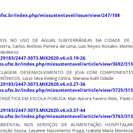
s.ufsc.br/index.php/mixsustentavel/issue/view/247/108
VEIS NO USO DE ÁGUAS SUBTERRÂNEAS NA CIDADE DE 
erra, Carlos Antônio Pereira de Lima, Luis Reyes Rosales Monter
 Medeiros
0.29183/2447-3073.MIX2020.v6.n3.19-26
ites.ufsc.br/index.php/mixsustentavel/article/view/3692/31
ICLAGEM: DESENVOLVIMENTO DE JOIA COM COMPONENTE
COS. Lúcio Silva Kieling Cintra, Mariana Kuhl Cidade
0.29183/2447-3073.MIX2020.v6.n3.27-36
ites.ufsc.br/index.php/mixsustentavel/article/view/3725/31
ÉTICA EM ESCOLA PÚBLICA. Mari Aurora Favero Reis, Paulo Rei
0.29183/2447-3073.MIX2020.v6.n3.37-44
ites.ufsc.br/index.php/mixsustentavel/article/view/3763/31
MBIENTAL NOS SERVIÇOS DE ALIMENTAÇÃO HOSPITALAR.
ceição Souza, Layanne Nascimento Fraga, Izabela Maria Monteza