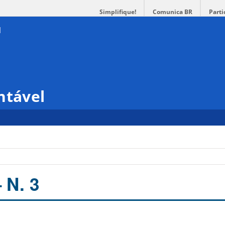
Simplifique!
Comunica BR
Parti
ntável
 N. 3