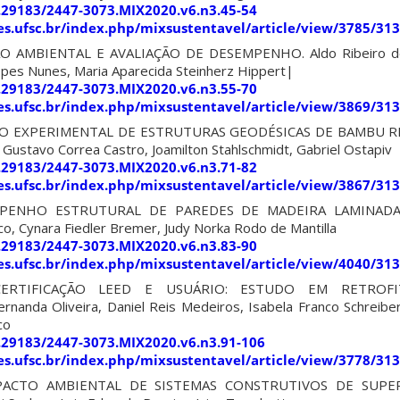
0.29183/2447-3073.MIX2020.v6.n3.45-54
ites.ufsc.br/index.php/mixsustentavel/article/view/3785/31
 AMBIENTAL E AVALIAÇÃO DE DESEMPENHO. Aldo Ribeiro de 
Lopes Nunes, Maria Aparecida Steinherz Hippert|
0.29183/2447-3073.MIX2020.v6.n3.55-70
ites.ufsc.br/index.php/mixsustentavel/article/view/3869/31
ÃO EXPERIMENTAL DE ESTRUTURAS GEODÉSICAS DE BAMBU 
Gustavo Correa Castro, Joamilton Stahlschmidt, Gabriel Ostapiv
0.29183/2447-3073.MIX2020.v6.n3.71-82
ites.ufsc.br/index.php/mixsustentavel/article/view/3867/31
PENHO ESTRUTURAL DE PAREDES DE MADEIRA LAMINADA 
sco, Cynara Fiedler Bremer, Judy Norka Rodo de Mantilla
0.29183/2447-3073.MIX2020.v6.n3.83-90
ites.ufsc.br/index.php/mixsustentavel/article/view/4040/31
 CERTIFICAÇÃO LEED E USUÁRIO: ESTUDO EM RETROFI
anda Oliveira, Daniel Reis Medeiros, Isabela Franco Schreibe
co
0.29183/2447-3073.MIX2020.v6.n3.91-106
ites.ufsc.br/index.php/mixsustentavel/article/view/3778/31
ACTO AMBIENTAL DE SISTEMAS CONSTRUTIVOS DE SUPE