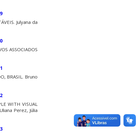
39
EIS. Julyana da
40
VOS ASSOCIADOS
41
, BRASIL. Bruno
42
LE WITH VISUAL
iana Perez, Júlia
43