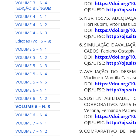
VOLUME 3 – N. 4
DOI:
https://doi.org/1
(EDIÇÃO BILÍNGUE)
OJS/UFSC:
http://ojs.s
VOLUME 4 – N. 1
NBR 15575, ADEQUAÇÃO
Fiori Rubim, Vitor Dias 
VOLUME 4 – N. 2
DOI:
https://doi.org/1
VOLUME 4 – N. 3
OJS/UFSC:
http://ojs.s
Edições (Vol. 5 – 8)
SIMULAÇÃO E AVALIAÇ
VOLUME 5 – N. 1
CABOS. Fabiano Ostapiv, 
DOI:
https://doi.org/1
VOLUME 5 – N. 2
OJS/UFSC:
http://ojs.s
VOLUME 5 – N. 3
AVALIAÇÃO DO DESEM
VOLUME 5 – N. 4
Vladimiro Mantilla Carra
VOLUME 5 – N. 5
DOI:
https://doi.org/1
OJS/UFSC:
http://ojs.s
VOLUME 6 – N. 1
SUSTENTABILIDADE,
VOLUME 6 – N. 2
CORPORATIVO. Maria Fern
VOLUME 6 – N. 3
Verona, Fernanda Pache
VOLUME 6 – N. 4
DOI:
https://doi.org/1
OJS/UFSC:
http://ojs.s
VOLUME 7 – N. 1
COMPARATIVO DE IMP
VOLUME 7 – N. 2