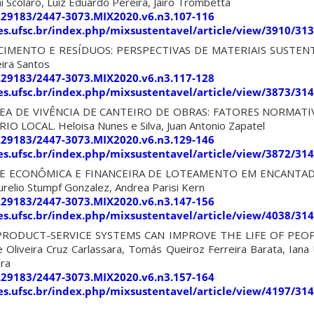
i Scolaro, Luiz Eduardo Pereira, Jairo Trombetta
0.29183/2447-3073.MIX2020.v6.n3.107-116
ites.ufsc.br/index.php/mixsustentavel/article/view/3910/31
MENTO E RESÍDUOS: PERSPECTIVAS DE MATERIAIS SUSTENTÁV
eira Santos
0.29183/2447-3073.MIX2020.v6.n3.117-128
ites.ufsc.br/index.php/mixsustentavel/article/view/3873/31
EA DE VIVÊNCIA DE CANTEIRO DE OBRAS: FATORES NORMATI
 LOCAL. Heloisa Nunes e Silva, Juan Antonio Zapatel
0.29183/2447-3073.MIX2020.v6.n3.129-146
ites.ufsc.br/index.php/mixsustentavel/article/view/3872/31
DE ECONÔMICA E FINANCEIRA DE LOTEAMENTO EM ENCANTADO
relio Stumpf Gonzalez, Andrea Parisi Kern
0.29183/2447-3073.MIX2020.v6.n3.147-156
ites.ufsc.br/index.php/mixsustentavel/article/view/4038/31
RODUCT-SERVICE SYSTEMS CAN IMPROVE THE LIFE OF PEOP
liveira Cruz Carlassara, Tomás Queiroz Ferreira Barata, Iana Ul
ra
0.29183/2447-3073.MIX2020.v6.n3.157-164
ites.ufsc.br/index.php/mixsustentavel/article/view/4197/31