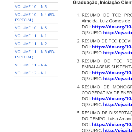
Graduação, Iniciação Cien
VOLUME 10 – N.3
RESUMO DE TCC: PROP
VOLUME 10 – N.4 (ED.
ESPECIAL)
Almeida, Luiz Gomes de 
DOI:
https://doi.org/1
VOLUME 10 – N.5
OJS/UFSC:
http://ojs.s
VOLUME 11 – N.1
RESUMO DE TCC: ECOVILA
VOLUME 11 – N.2
DOI:
https://doi.org/1
VOLUME 11 – N.3 (ED.
OJS/UFSC:
http://ojs.s
ESPECIAL)
RESUMO DE TCC: RE
VOLUME 11 – N.4
EMBALAGENS SUSTENTÁVEI
DOI:
https://doi.org/1
VOLUME 12 – N.1
OJS/UFSC:
http://ojs.s
RESUMO DE MONOGRA
COOPERATIVA DE ENERGI
DOI:
https://doi.org/1
OJS/UFSC:
http://ojs.s
RESUMO DE DISSERTAÇ
DO TEMPO. Luísa Amanda
DOI:
https://doi.org/1
OJS/UFSC:
http://ojs.s