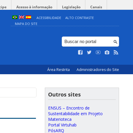
cipe
Acesso à informação
Legislação
Canais
ACESSIBILIDADE
ALTO CONTRASTE
MAPA DO SITE
Área Restrita
Administradores do Site
Outros sites
ENSUS – Encontro de
Sustentabilidade em Projeto
Materioteca
Portal Virtuhab
PósARQ