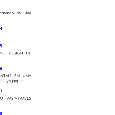
nando da Silva
44
45
 NO DESIGN DE
46
ENTAIS EM UMA
 Feyh Jappur
47
UTIVAS ATRAVÉS
48