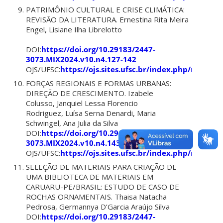
PATRIMÔNIO CULTURAL E CRISE CLIMÁTICA:
REVISÃO DA LITERATURA. Ernestina Rita Meira
Engel, Lisiane Ilha Librelotto
DOI:
https://doi.org/10.29183/2447-
3073.MIX2024.v10.n4.127-142
OJS/UFSC:
https://ojs.sites.ufsc.br/index.php/mixsus
FORÇAS REGIONAIS E FORMAS URBANAS:
DIREÇÃO DE CRESCIMENTO. Izabele
Colusso, Janquiel Lessa Florencio
Rodriguez, Luísa Serna Denardi, Maria
Schwingel, Ana Julia da Silva
DOI:
https://doi.org/10.29183/2447-
3073.MIX2024.v10.n4.143-156
OJS/UFSC:
https://ojs.sites.ufsc.br/index.php/mixsus
SELEÇÃO DE MATERIAIS PARA CRIAÇÃO DE
UMA BIBLIOTECA DE MATERIAIS EM
CARUARU-PE/BRASIL: ESTUDO DE CASO DE
ROCHAS ORNAMENTAIS. Thaisa Natacha
Pedrosa, Germannya D’Garcia Araújo Silva
DOI:
https://doi.org/10.29183/2447-