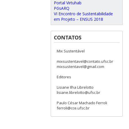
Portal Virtuhab
PósARQ
VI Encontro de Sustentabilidade
em Projeto – ENSUS 2018
CONTATOS
Mix Sustentável
mixsustentavel@contato.ufsc.br
mixsustentavel@gmail.com
Editores
Lisiane Ilha Librelotto
lisiane.librelotto@ufsc.br
Paulo César Machado Ferroli
ferroli@cce.ufsc.br