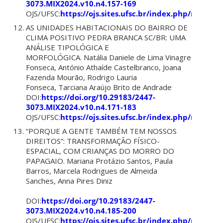
3073.MIX2024.v10.n4.157-169
OJS/UFSC:
https://ojs.sites.ufsc.br/index.php/mixsus
AS UNIDADES HABITACIONAIS DO BAIRRO DE
CLIMA POSITIVO PEDRA BRANCA SC/BR: UMA
ANÁLISE TIPOLÓGICA E
MORFOLÓGICA. Natália Daniele de Lima Vinagre
Fonseca, António Athaíde Castelbranco, Joana
Fazenda Mourão, Rodrigo Lauria
Fonseca, Tarciana Araújo Brito de Andrade
DOI:
https://doi.org/10.29183/2447-
3073.MIX2024.v10.n4.171-183
OJS/UFSC:
https://ojs.sites.ufsc.br/index.php/mixsus
“PORQUE A GENTE TAMBÉM TEM NOSSOS
DIREITOS”: TRANSFORMAÇÃO FÍSICO-
ESPACIAL, COM CRIANÇAS DO MORRO DO
PAPAGAIO. Mariana Protázio Santos, Paula
Barros, Marcela Rodrigues de Almeida
Sanches, Anna Pires Diniz
DOI:
https://doi.org/10.29183/2447-
3073.MIX2024.v10.n4.185-200
OJS/UFSC:
https://ojs.sites.ufsc.br/index.php/mixsus