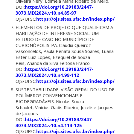
Oliveira Nery, Ediméia Maria Ribeiro de Mello.
DOI:
https://doi.org/10.29183/2447-
3073.MIX2024.v10.n4.85-97
OJS/UFSC:
https://ojs.sites.ufsc.br/index.php/mixsus
ELEMENTOS DE PROJETO QUE QUALIFICAM A
HABITAÇÃO DE INTERESSE SOCIAL: UM
ESTUDO DE CASO NO MUNICÍPIO DE
CURIONÓPOLIS-PA. Cláudia Queiroz
Vasconcelos, Paula Renata Sousa Soares, Luana
Ester Luiz Lopes, Ezequiel de Souza
Reis,
Ananda da Silva Feitosa Franco
DOI:
https://doi.org/10.29183/2447-
3073.MIX2024.v10.n4.99-112
OJS/UFSC:
https://ojs.sites.ufsc.br/index.php/mixsus
SUSTENTABILIDADE: VISÃO GERAL DO USO DE
POLÍMEROS CONVENCIONAIS E
BIODEGRADÁVEIS. Nicolas Souza
Schaulet, Vinicius Gadis Ribeiro, Jocelise Jacques
de Jacques
DOI:
https://doi.org/10.29183/2447-
3073.MIX2024.v10.n4.113-125
OJS/UFSC:
https://ojs.sites.ufsc.br/index.php/mixsus