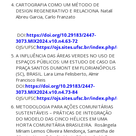
CARTOGRAFIA COMO UM MÉTODO DE
DESIGN REGENERATIVO E RELACIONA. Natalí
Abreu Garcia,
Carlo Franzato
DOI:
https://doi.org/10.29183/2447-
3073.MIX2024.v10.n4.63-72
OJS/UFSC:
https://ojs.sites.ufsc.br/index.php/mixsus
A INFLUÊNCIA DAS ÁREAS VERDES NO USO DE
ESPAÇOS PÚBLICOS: UM ESTUDO DE CASO DA
PRAÇA SANTOS DUMONT EM FLORIANÓPOLIS
(SC), BRASIL. Lara Lima Felisberto, Almir
Francisco Reis
DOI:
https://doi.org/10.29183/2447-
3073.MIX2024.v10.n4.73-84
OJS/UFSC:
https://ojs.sites.ufsc.br/index.php/mixsus
METODOLOGIA PARA AÇÕES COMUNITÁRIAS
SUSTENTÁVEIS – PRÁTICAS DE INTEGRAÇÃO
DO MODELO DAS CINCO HÉLICES EM UMA
HORTA COMUNITÁRIA BRASILEIRA. Rosângela
Míriam Lemos Oliveira Mendonça, Samantha de