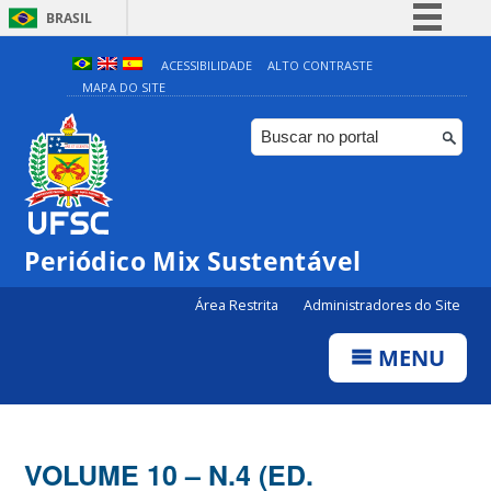
BRASIL
Simplifique!
ACESSIBILIDADE
ALTO CONTRASTE
MAPA DO SITE
Comunica BR
Participe
Acesso à informação
Legislação
Canais
Periódico Mix Sustentável
Área Restrita
Administradores do Site
MENU
VOLUME 10 – N.4 (ED.