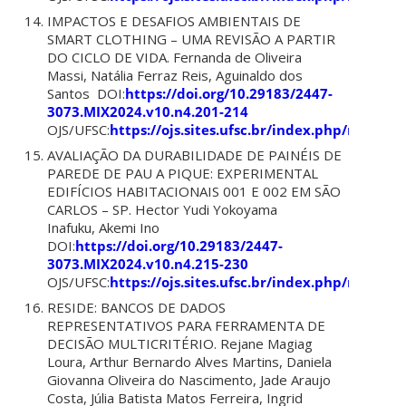
IMPACTOS E DESAFIOS AMBIENTAIS DE
SMART CLOTHING – UMA REVISÃO A PARTIR
DO CICLO DE VIDA. Fernanda de Oliveira
Massi, Natália Ferraz Reis, Aguinaldo dos
Santos DOI:
https://doi.org/10.29183/2447-
3073.MIX2024.v10.n4.201-214
OJS/UFSC:
https://ojs.sites.ufsc.br/index.php/mixsus
AVALIAÇÃO DA DURABILIDADE DE PAINÉIS DE
PAREDE DE PAU A PIQUE: EXPERIMENTAL
EDIFÍCIOS HABITACIONAIS 001 E 002 EM SÃO
CARLOS – SP. Hector Yudi Yokoyama
Inafuku, Akemi Ino
DOI:
https://doi.org/10.29183/2447-
3073.MIX2024.v10.n4.215-230
OJS/UFSC:
https://ojs.sites.ufsc.br/index.php/mixsus
RESIDE: BANCOS DE DADOS
REPRESENTATIVOS PARA FERRAMENTA DE
DECISÃO MULTICRITÉRIO. Rejane Magiag
Loura, Arthur Bernardo Alves Martins, Daniela
Giovanna Oliveira do Nascimento, Jade Araujo
Costa, Júlia Batista Matos Ferreira, Ingrid