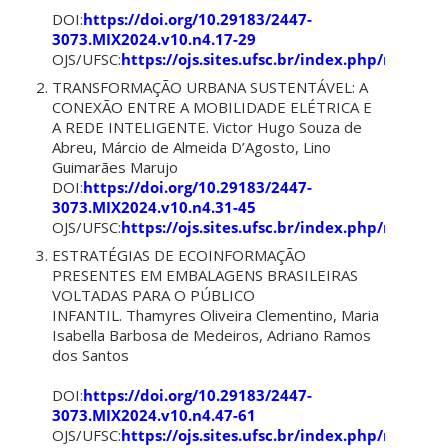
DOI:
https://doi.org/10.29183/2447-
3073.MIX2024.v10.n4.17-29
OJS/UFSC:
https://ojs.sites.ufsc.br/index.php/mixsus
TRANSFORMAÇÃO URBANA SUSTENTÁVEL: A
CONEXÃO ENTRE A MOBILIDADE ELÉTRICA E
A REDE INTELIGENTE. Victor Hugo Souza de
Abreu, Márcio de Almeida D’Agosto, Lino
Guimarães Marujo
DOI:
https://doi.org/10.29183/2447-
3073.MIX2024.v10.n4.31-45
OJS/UFSC:
https://ojs.sites.ufsc.br/index.php/mixsus
ESTRATÉGIAS DE ECOINFORMAÇÃO
PRESENTES EM EMBALAGENS BRASILEIRAS
VOLTADAS PARA O PÚBLICO
INFANTIL. Thamyres Oliveira Clementino, Maria
Isabella Barbosa de Medeiros, Adriano Ramos
dos Santos
DOI:
https://doi.org/10.29183/2447-
3073.MIX2024.v10.n4.47-61
OJS/UFSC:
https://ojs.sites.ufsc.br/index.php/mixsus