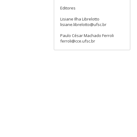
Editores
Lisiane Ilha Librelotto
lisiane.librelotto@ufsc.br
Paulo César Machado Ferroli
ferroli@cce.ufsc.br