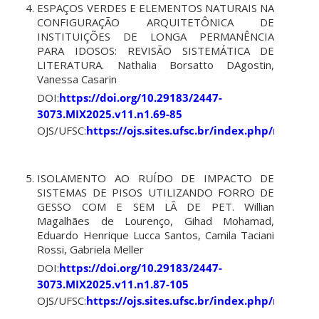
ESPAÇOS VERDES E ELEMENTOS NATURAIS NA
CONFIGURAÇÃO ARQUITETÔNICA DE
INSTITUIÇÕES DE LONGA PERMANÊNCIA
PARA IDOSOS: REVISÃO SISTEMÁTICA DE
LITERATURA. Nathalia Borsatto DAgostin,
Vanessa Casarin
DOI:
https://doi.org/10.29183/2447-
3073.MIX2025.v11.n1.69-85
OJS/UFSC:
https://ojs.sites.ufsc.br/index.php/mixsus
ISOLAMENTO AO RUÍDO DE IMPACTO DE
SISTEMAS DE PISOS UTILIZANDO FORRO DE
GESSO COM E SEM LÃ DE PET. Willian
Magalhães de Lourenço, Gihad Mohamad,
Eduardo Henrique Lucca Santos, Camila Taciani
Rossi, Gabriela Meller
DOI:
https://doi.org/10.29183/2447-
3073.MIX2025.v11.n1.87-105
OJS/UFSC:
https://ojs.sites.ufsc.br/index.php/mixsus