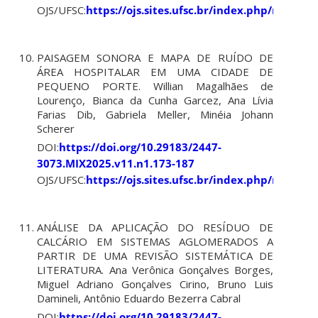
OJS/UFSC:
https://ojs.sites.ufsc.br/index.php/mixsus
PAISAGEM SONORA E MAPA DE RUÍDO DE
ÁREA HOSPITALAR EM UMA CIDADE DE
PEQUENO PORTE. Willian Magalhães de
Lourenço, Bianca da Cunha Garcez, Ana Lívia
Farias Dib, Gabriela Meller, Minéia Johann
Scherer
DOI:
https://doi.org/10.29183/2447-
3073.MIX2025.v11.n1.173-187
OJS/UFSC:
https://ojs.sites.ufsc.br/index.php/mixsus
ANÁLISE DA APLICAÇÃO DO RESÍDUO DE
CALCÁRIO EM SISTEMAS AGLOMERADOS A
PARTIR DE UMA REVISÃO SISTEMÁTICA DE
LITERATURA. Ana Verônica Gonçalves Borges,
Miguel Adriano Gonçalves Cirino, Bruno Luis
Damineli, Antônio Eduardo Bezerra Cabral
DOI:
https://doi.org/10.29183/2447-