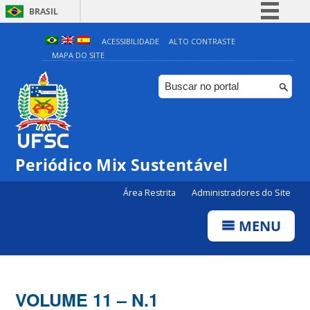
BRASIL
Simplifique!
ACESSIBILIDADE
ALTO CONTRASTE
MAPA DO SITE
Comunica BR
Participe
Acesso à informação
Legislação
Canais
Periódico Mix Sustentável
Área Restrita
Administradores do Site
MENU
VOLUME 11 – N.1