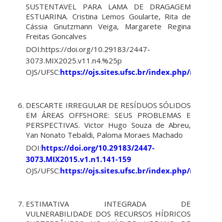
SUSTENTAVEL PARA LAMA DE DRAGAGEM
ESTUARINA. Cristina Lemos Goularte, Rita de
Cássia Gnutzmann Veiga, Margarete Regina
Freitas Goncalves
DOI:https://doi.org/10.29183/2447-
3073.MIX2025.v11.n4.%25p
OJS/UFSC:
https://ojs.sites.ufsc.br/index.php/mixsus
DESCARTE IRREGULAR DE RESÍDUOS SÓLIDOS
EM ÁREAS OFFSHORE: SEUS PROBLEMAS E
PERSPECTIVAS. Victor Hugo Souza de Abreu,
Yan Nonato Tebaldi, Paloma Moraes Machado
DOI:
https://doi.org/10.29183/2447-
3073.MIX2015.v1.n1.141-159
OJS/UFSC:
https://ojs.sites.ufsc.br/index.php/mixsus
ESTIMATIVA INTEGRADA DE
VULNERABILIDADE DOS RECURSOS HÍDRICOS