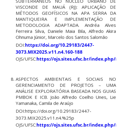
SUBTERRÂNEOS NO NÚCLEO URBANO DE
VISCONDE DE MAUÁ (RJ): APLICAÇÃO DE
MÉTODOS GEOFÍSICOS NA APA SERRA DA
MANTIQUEIRA E IMPLEMENTAÇÃO DE
METODOLOGIA ADAPTADA. Andréa Alves
Ferreira Silva, Daniele Maia Bila, Alfredo Akira
Ohnuma Júnior, Marcelo dos Santos Salomão
DOI:
https://doi.org/10.29183/2447-
3073.MIX2025.v11.n4.160-188
OJS/UFSC:
https://ojs.sites.ufsc.br/index.php/mixsus
ASPECTOS AMBIENTAIS E SOCIAIS NO
GERENCIAMENTO DE PROJETOS – UMA
ANÁLISE EXPLORATÓRIA BASEADA NOS GUIAS
PMBOK E ICB. João Alfredo Coelho Unes, Lie
Yamanaka, Camila de Araújo
DOI:https://doi.org/10.29183/2447-
3073.MIX2025.v11.n4.%25p
OJS/UFSC:
https://ojs.sites.ufsc.br/index.php/mixsus