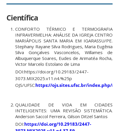
Científica
CONFORTO TÉRMICO E TERMOGRAFIA
INFRAVERMELHA: ANÁLISE DA IGREJA CENTRO
MARIÁPOLIS SANTA MARIA EM IGARASSU/PE.
Stephany Rayane Silva Rodrigues, Maria Eugênia
Silva Gonçalves Vasconcelos, Willames de
Albuquerque Soares, Eudes de Arimatéa Rocha,
Victor Marcelo Estolano de Lima
DOI:https://doi.org/10.29183/2447-
3073.MIX2025.v11.n4.%25p
OJS/UFSC:
https://ojs.sites.ufsc.br/index.php/mixsus
QUALIDADE DE VIDA EM CIDADES
INTELIGENTES: UMA REVISÃO SISTEMÁTICA.
Anderson Saccol Ferreira, Gilson Ditzel Santos
DOI:
https://doi.org/10.29183/2447-
3073.MIX2025.v11.n4.37-59