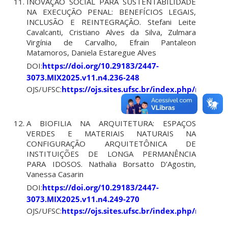
INOVAÇÃO SOCIAL PARA SUSTENTABILIDADE
NA EXECUÇÃO PENAL: BENEFÍCIOS LEGAIS,
INCLUSÃO E REINTEGRAÇÃO. Stefani Leite
Cavalcanti, Cristiano Alves da Silva, Zulmara
Virgínia de Carvalho, Efrain Pantaleon
Matamoros, Daniela Estaregue Alves
DOI:
https://doi.org/10.29183/2447-
3073.MIX2025.v11.n4.236-248
OJS/UFSC:
https://ojs.sites.ufsc.br/index.php/mixsus
A BIOFILIA NA ARQUITETURA: ESPAÇOS
VERDES E MATERIAIS NATURAIS NA
CONFIGURAÇÃO ARQUITETÔNICA DE
INSTITUIÇÕES DE LONGA PERMANÊNCIA
PARA IDOSOS. Nathalia Borsatto D’Agostin,
Vanessa Casarin
DOI:
https://doi.org/10.29183/2447-
3073.MIX2025.v11.n4.249-270
OJS/UFSC:
https://ojs.sites.ufsc.br/index.php/mixsus