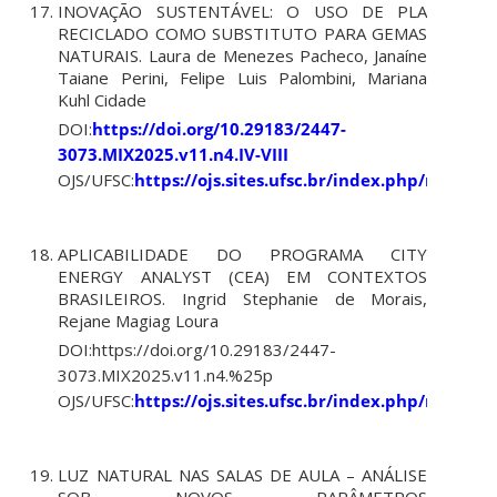
INOVAÇÃO SUSTENTÁVEL: O USO DE PLA
RECICLADO COMO SUBSTITUTO PARA GEMAS
NATURAIS. Laura de Menezes Pacheco, Janaíne
Taiane Perini, Felipe Luis Palombini, Mariana
Kuhl Cidade
DOI:
https://doi.org/10.29183/2447-
3073.MIX2025.v11.n4.IV-VIII
OJS/UFSC:
https://ojs.sites.ufsc.br/index.php/mixsus
APLICABILIDADE DO PROGRAMA CITY
ENERGY ANALYST (CEA) EM CONTEXTOS
BRASILEIROS. Ingrid Stephanie de Morais,
Rejane Magiag Loura
DOI:https://doi.org/10.29183/2447-
3073.MIX2025.v11.n4.%25p
OJS/UFSC:
https://ojs.sites.ufsc.br/index.php/mixsus
LUZ NATURAL NAS SALAS DE AULA – ANÁLISE