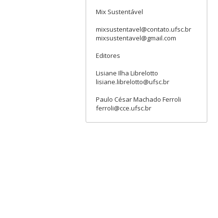
Mix Sustentável
mixsustentavel@contato.ufsc.br
mixsustentavel@gmail.com
Editores
Lisiane Ilha Librelotto
lisiane.librelotto@ufsc.br
Paulo César Machado Ferroli
ferroli@cce.ufsc.br