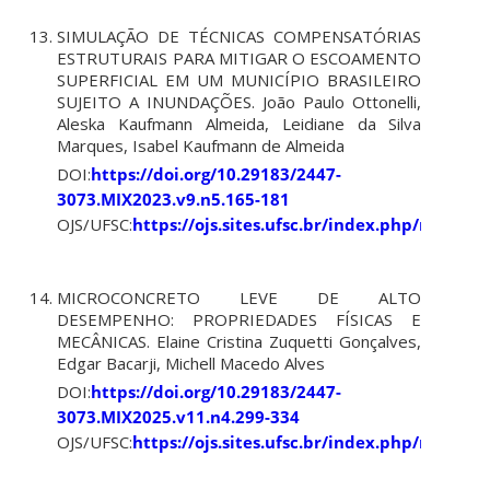
SIMULAÇÃO DE TÉCNICAS COMPENSATÓRIAS
ESTRUTURAIS PARA MITIGAR O ESCOAMENTO
SUPERFICIAL EM UM MUNICÍPIO BRASILEIRO
SUJEITO A INUNDAÇÕES. João Paulo Ottonelli,
Aleska Kaufmann Almeida, Leidiane da Silva
Marques, Isabel Kaufmann de Almeida
DOI:
https://doi.org/10.29183/2447-
3073.MIX2023.v9.n5.165-181
OJS/UFSC:
https://ojs.sites.ufsc.br/index.php/mixsus
MICROCONCRETO LEVE DE ALTO
DESEMPENHO: PROPRIEDADES FÍSICAS E
MECÂNICAS. Elaine Cristina Zuquetti Gonçalves,
Edgar Bacarji, Michell Macedo Alves
DOI:
https://doi.org/10.29183/2447-
3073.MIX2025.v11.n4.299-334
OJS/UFSC:
https://ojs.sites.ufsc.br/index.php/mixsus