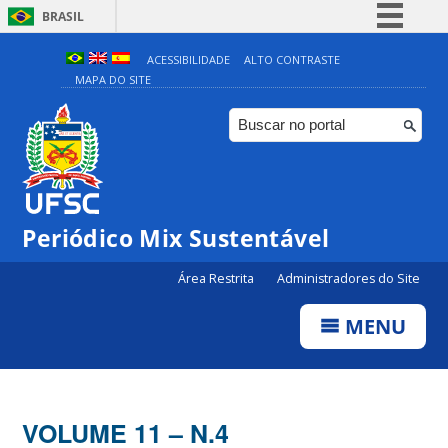
BRASIL
Simplifique!
ACESSIBILIDADE
ALTO CONTRASTE
MAPA DO SITE
Comunica BR
Participe
Acesso à informação
Legislação
Canais
Periódico Mix Sustentável
Área Restrita
Administradores do Site
MENU
VOLUME 11 – N.4